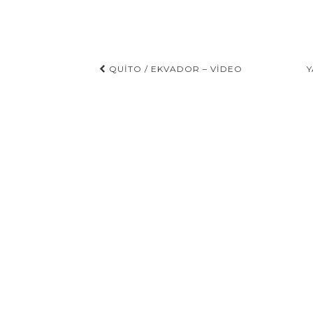
Gönderi
QUITO / EKVADOR – VIDEO
Y
navigasyonu