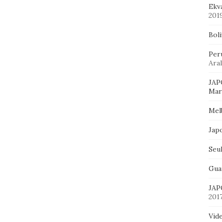
Ekv
201
Bol
Per
Aral
JAP
Mart
Mel
Jap
Seu
Gua
JAP
201
Vid