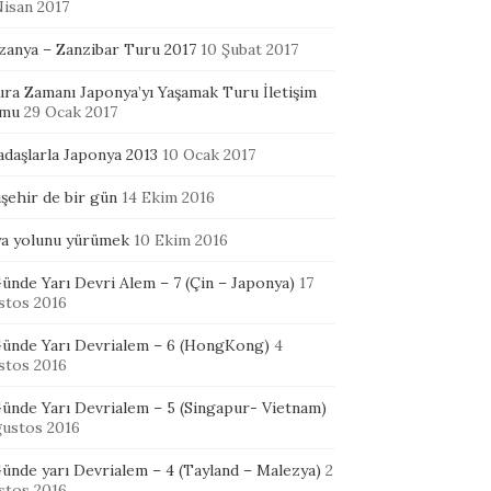
Nisan 2017
zanya – Zanzibar Turu 2017
10 Şubat 2017
ura Zamanı Japonya’yı Yaşamak Turu İletişim
mu
29 Ocak 2017
adaşlarla Japonya 2013
10 Ocak 2017
şehir de bir gün
14 Ekim 2016
ya yolunu yürümek
10 Ekim 2016
ünde Yarı Devri Alem – 7 (Çin – Japonya)
17
stos 2016
Günde Yarı Devrialem – 6 (HongKong)
4
stos 2016
Günde Yarı Devrialem – 5 (Singapur- Vietnam)
ğustos 2016
ünde yarı Devrialem – 4 (Tayland – Malezya)
2
stos 2016