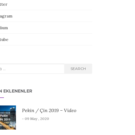
tter
tagram
ium
tube
rch
SEARCH
N EKLENENLER
Pekin / Çin 2019 – Video
- 09 May , 2020