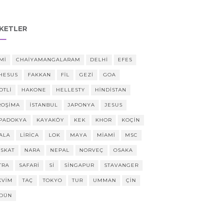
IKETLER
MI
CHAIYAMANGALARAM
DELHI
EFES
HESUS
FAKKAN
FIL
GEZI
GOA
OTLI
HAKONE
HELLESTY
HINDISTAN
ROŞIMA
ISTANBUL
JAPONYA
JESUS
PADOKYA
KAYAKÖY
KEK
KHOR
KOÇIN
ALA
LIRICA
LOK
MAYA
MIAMI
MSC
SKAT
NARA
NEPAL
NORVEÇ
OSAKA
TRA
SAFARI
SI
SINGAPUR
STAVANGER
KVIM
TAÇ
TOKYO
TUR
UMMAN
ÇIN
DÜN