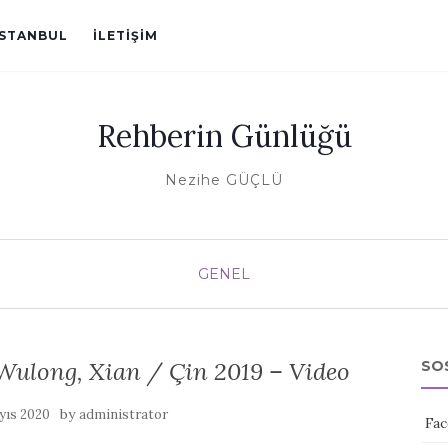
ISTANBUL
İLETIŞIM
Rehberin Günlüğü
Nezihe GÜÇLÜ
GENEL
 Wulong, Xian / Çin 2019 – Video
SO
by
yıs 2020
administrator
Fac