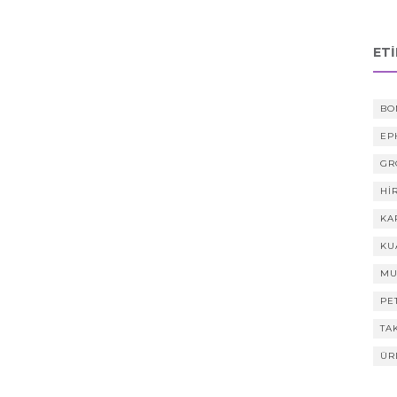
ET
BO
EP
GR
HI
KA
KU
MU
PE
TA
ÜR