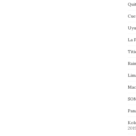
Qui
Cue
Uyu
La P
Tit
Rai
Lim
Mac
SON
Pan
Kol
201