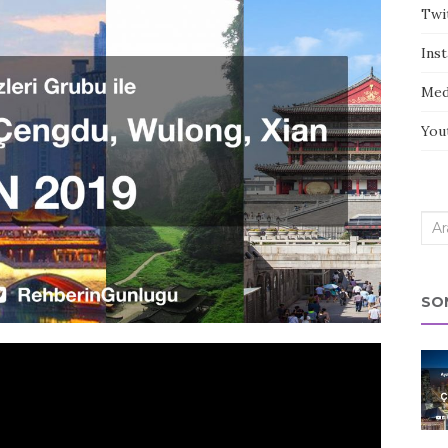
Twi
Ins
Med
You
Sea
for:
SO