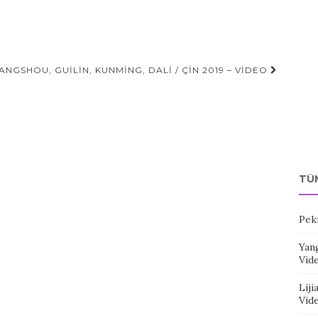
ANGSHOU, GUILIN, KUNMING, DALI / ÇIN 2019 – VIDEO
TÜ
Pek
Yang
Vid
Liji
Vid