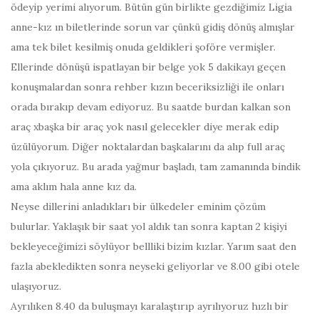
ödeyip yerimi alıyorum. Bütün gün birlikte gezdiğimiz Ligia
anne-kız ın biletlerinde sorun var çünkü gidiş dönüş almışlar
ama tek bilet kesilmiş onuda geldikleri şoföre vermişler.
Ellerinde dönüşü ispatlayan bir belge yok 5 dakikayı geçen
konuşmalardan sonra rehber kızın beceriksizliği ile onları
orada bırakıp devam ediyoruz. Bu saatde burdan kalkan son
araç xbaşka bir araç yok nasıl gelecekler diye merak edip
üzülüyorum. Diğer noktalardan başkalarını da alıp full araç
yola çıkıyoruz. Bu arada yağmur başladı, tam zamanında bindik
ama aklım hala anne kız da.
Neyse dillerini anladıkları bir ülkedeler eminim çözüm
bulurlar. Yaklaşık bir saat yol aldık tan sonra kaptan 2 kişiyi
bekleyeceğimizi söylüyor bellliki bizim kızlar. Yarım saat den
fazla abekledikten sonra neyseki geliyorlar ve 8.00 gibi otele
ulaşıyoruz.
Ayrılıken 8.40 da buluşmayı karalaştırıp ayrılıyoruz hızlı bir