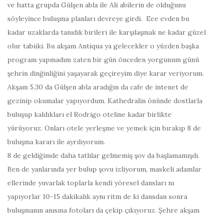
ve hatta grupda Gülşen abla ile Ali abilerin de olduğunu
söyleyince buluşma planları devreye girdi. Eee evden bu
kadar uzaklarda tanıdık birileri ile karşılaşmak ne kadar güzel
olur tabiiki. Bu akşam Antiqua ya gelecekler o yüzden başka
program yapmadım zaten bir gün önceden yorgunum günü
şehrin dinğinliğini yaşayarak geçireyim diye karar veriyorum.
Akşam 5.30
da Gülşen abla aradığın da cafe de intenet de
gezinip okumalar yapıyordum. Kathedralin önünde dostlarla
buluşup kaldıkları el Rodrigo oteline kadar birlikte
yürüyoruz. Onları otele yerleşme ve yemek için bırakıp 8 de
buluşma kararı ile ayrılıyorum.
8 de geldiğimde daha tatlılar gelmemiş şov da başlamamışdı.
Ben de yanlarında yer bulup şovu izliyorum, maskeli adamlar
ellerinde yuvarlak toplarla kendi yöresel dansları nı
yapıyorlar 10-15 dakikalık aynı ritm de ki dansdan sonra
buluşmanın anısına fotoları da çekip çıkıyoruz. Şehre akşam