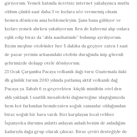
giriyorum. Yemek katında ücretsiz internet yakalayınca mutlu
oldum çünkü saat daha 3 ve kızlara söz vermemiş olsam
hemen dönücem ama beklemeleyim. Şans bana gülüyor ve
kızları yemek alırken yakalıyorum. Ben de kahvemi alıp onlara
eşlik edip biraz da “abla nasihatinde” bulunup ayrılıyorum.
Bizim meşhur otobüsler her 5 dakika da geçiyor zaten 1 saat
de pazar yerinin arkasındaki otobüs durağında inip güvenli
şehrimizde dolaşıp otele dönüyorum.
23 Ocak Çarşamba
Pacaya volkanik dağı turu: Guatemala daki
ilk günlük turum 2010 yılında patlamış aktif volkanik dağ
Pucaya ya.
Sabah 6
yı geçerekten küçük minübüs otel den
aldı yaklaşık 1 saatlik mesafedeki dağıneteğine ulaştığımızda
hem kot farkından hemdezaten soğuk zamanlar olduğundan
biraz soğuk bir hava vardı. Bizi karşılayan local rehber
İspanyolca durumu anlattı anlayan anladı benim de anladığım
kadarıyla dağa grup olarak çıkıcaz. Biraz çeviri desteğiyle de