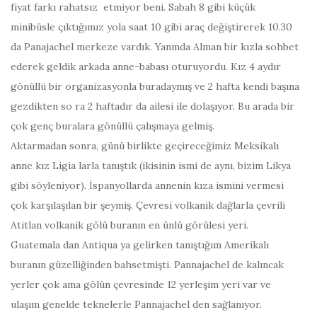
fiyat farkı rahatsız etmiyor beni.
Sabah 8
gibi küçük
minibüsle çıktığımız yola
saat 10
gibi araç değiştirerek 10.30
da Panajachel merkeze vardık. Yanmda Alman bir kızla sohbet
ederek geldik arkada anne-babası oturuyordu. Kız 4 aydır
gönüllü bir organizasyonla buradaymış ve 2 hafta kendi başına
gezdikten so ra 2 haftadır da ailesi ile dolaşıyor. Bu arada bir
çok genç buralara gönüllü çalışmaya gelmiş.
Aktarmadan sonra, günü birlikte geçireceğimiz Meksikalı
anne kız Ligia larla tanıştık (ikisinin ismi de aynı, bizim Likya
gibi söyleniyor). İspanyollarda annenin kıza ismini vermesi
çok karşılaşılan bir şeymiş. Çevresi volkanik dağlarla çevrili
Atitlan volkanik gölü buranın en ünlü görülesi yeri.
Guatemala dan Antiqua ya gelirken tanıştığım Amerikalı
buranın güzelliğinden bahsetmişti. Pannajachel de kalıncak
yerler çok ama gölün çevresinde 12 yerleşim yeri var ve
ulaşım genelde teknelerle Pannajachel den sağlanıyor.