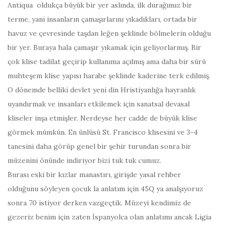
Antiqua oldukça büyük bir yer aslında, ilk durağımız bir
terme, yani insanların çamaşırlarını yıkadıkları, ortada bir
havuz ve çevresinde taşdan leğen şeklinde bölmelerin olduğu
bir yer. Buraya hala çamaşır yıkamak için geliyorlarmış. Bir
çok klise tadilat geçirip kullanıma açılmış ama daha bir sürü
muhteşem klise yapısı harabe şeklinde kaderine terk edilmiş.
O dönemde belliki devlet yeni din Hristiyanlığa hayranlık
uyandırmak ve insanları etkilemek için sanatsal devasal
kliseler inşa etmişler. Nerdeyse her cadde de büyük klise
görmek mümkün. En ünlüsü St. Francisco klisesini ve 3-4
tanesini daha görüp genel bir şehir turundan sonra bir
müzenini önünde indiriyor bizi tuk tuk cumuz.
Burası eski bir kızlar manastırı, girişde yasal rehber
olduğunu söyleyen çocuk la anlatım için 45Q ya analşıyoruz
sonra 70 istiyor derken vazgeçtik. Müzeyi kendimiz de
gezeriz benim için zaten İspanyolca olan anlatımı ancak Ligia