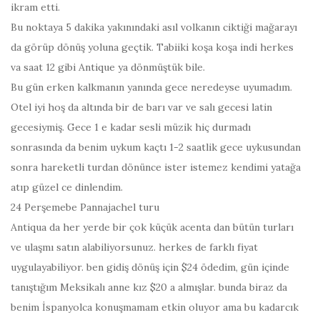
ikram etti.
Bu noktaya 5 dakika yakınındaki asıl volkanın ciktiği mağarayı
da görüp dönüş yoluna geçtik. Tabiiki koşa koşa indi herkes
va
saat 12
gibi Antique ya dönmüştük bile.
Bu gün erken kalkmanın yanında gece neredeyse uyumadım.
Otel iyi hoş da altında bir de barı var ve salı gecesi latin
gecesiymiş. Gece 1 e kadar sesli müzik hiç durmadı
sonrasında da benim uykum kaçtı 1-2 saatlik gece uykusundan
sonra hareketli turdan dönünce ister istemez kendimi yatağa
atıp güzel ce dinlendim.
24 Perşemebe Pannajachel turu
Antiqua da her yerde bir çok küçük acenta dan bütün turları
ve ulaşmı satın alabiliyorsunuz. herkes de farklı fiyat
uygulayabiliyor. ben gidiş dönüş için $24 ödedim, gün içinde
tanıştığım Meksikalı anne kız $20 a almışlar. bunda biraz da
benim İspanyolca konuşmamam etkin oluyor ama bu kadarcık