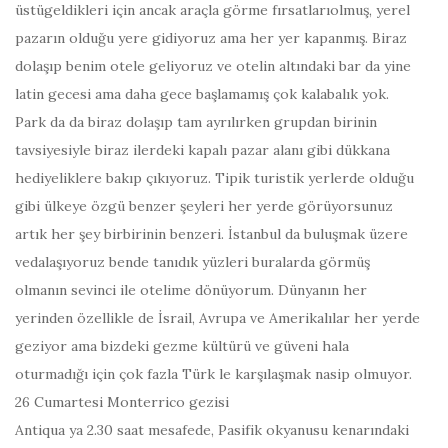
üstügeldikleri için ancak araçla görme fırsatlarıolmuş, yerel
pazarın olduğu yere gidiyoruz ama her yer kapanmış. Biraz
dolaşıp benim otele geliyoruz ve otelin altındaki bar da yine
latin gecesi ama daha gece başlamamış çok kalabalık yok.
Park da da biraz dolaşıp tam ayrılırken grupdan birinin
tavsiyesiyle biraz ilerdeki kapalı pazar alanı gibi dükkana
hediyeliklere bakıp çıkıyoruz. Tipik turistik yerlerde olduğu
gibi ülkeye özgü benzer şeyleri her yerde görüyorsunuz
artık her şey birbirinin benzeri. İstanbul da buluşmak üzere
vedalaşıyoruz bende tanıdık yüzleri buralarda görmüş
olmanın sevinci ile otelime dönüyorum. Dünyanın her
yerinden özellikle de İsrail, Avrupa ve Amerikalılar her yerde
geziyor ama bizdeki gezme kültürü ve güveni hala
oturmadığı için çok fazla Türk le karşılaşmak nasip olmuyor.
26 Cumartesi Monterrico gezisi
Antiqua ya 2.30 saat mesafede, Pasifik okyanusu kenarındaki