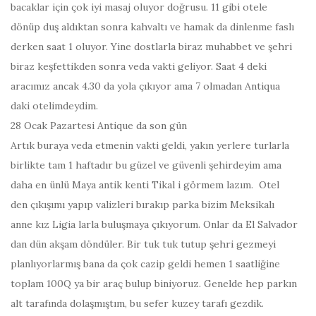
bacaklar için çok iyi masaj oluyor doğrusu. 11 gibi otele
dönüp duş aldıktan sonra kahvaltı ve hamak da dinlenme faslı
derken
saat 1
oluyor. Yine dostlarla biraz muhabbet ve şehri
biraz keşfettikden sonra veda vakti geliyor.
Saat 4
deki
aracımız ancak 4.30 da yola çıkıyor ama 7 olmadan Antiqua
daki otelimdeydim.
28 Ocak Pazartesi
Antique da son gün
Artık buraya veda etmenin vakti geldi, yakın yerlere turlarla
birlikte tam 1 haftadır bu güzel ve güvenli şehirdeyim ama
daha en ünlü Maya antik kenti Tikal i görmem lazım. Otel
den çıkışımı yapıp valizleri bırakıp parka bizim Meksikalı
anne kız Ligia larla buluşmaya çıkıyorum. Onlar da El Salvador
dan dün akşam döndüler. Bir tuk tuk tutup şehri gezmeyi
planlıyorlarmış bana da çok cazip geldi hemen 1 saatliğine
toplam 100Q ya bir araç bulup biniyoruz. Genelde hep parkın
alt tarafında dolaşmıştım, bu sefer kuzey tarafı gezdik.