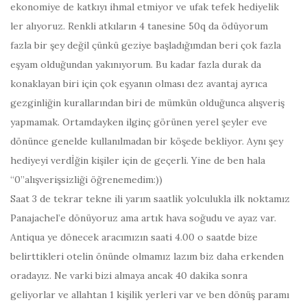
ekonomiye de katkıyı ihmal etmiyor ve ufak tefek hediyelik
ler alıyoruz. Renkli atkıların 4 tanesine 50q da ödüyorum
fazla bir şey değil çünkü geziye başladığımdan beri çok fazla
eşyam olduğundan yakınıyorum. Bu kadar fazla durak da
konaklayan biri için çok eşyanın olması dez avantaj ayrıca
gezginliğin kurallarından biri de mümkün olduğunca alışveriş
yapmamak. Ortamdayken ilginç görünen yerel şeyler eve
dönünce genelde kullanılmadan bir köşede bekliyor. Aynı şey
hediyeyi verdİğin kişiler için de geçerli. Yine de ben hala
“0”alışverişsizliği öğrenemedim:))
Saat 3
de tekrar tekne ili yarım saatlik yolculukla ilk noktamız
Panajachel’e dönüyoruz ama artık hava soğudu ve ayaz var.
Antiqua ye dönecek aracımızın saati 4.00 o saatde bize
belirttikleri otelin önünde olmamız lazım biz daha erkenden
oradayız. Ne varki bizi almaya ancak 40 dakika sonra
geliyorlar ve allahtan 1 kişilik yerleri var ve ben dönüş paramı