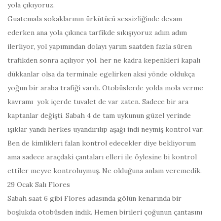
yola çıkıyoruz.
Guatemala sokaklarının ürkütücü sessizliğinde devam
ederken ana yola çıkınca tarfikde sıkışıyoruz adım adım
ilerliyor, yol yapımından dolayı yarım saatden fazla süren
trafikden sonra açılıyor yol. her ne kadra kepenkleri kapalı
dükkanlar olsa da terminale egelirken aksi yönde oldukça
yoğun bir araba trafiği vardı. Otobüslerde yolda mola verme
kavramı yok içerde tuvalet de var zaten. Sadece bir ara
kaptanlar değişti.
Sabah 4
de tam uykunun güzel yerinde
ışıklar yandı herkes uyandırılıp aşağı indi neymiş kontrol var.
Ben de kimlikleri falan kontrol edecekler diye bekliyorum
ama sadece araçdaki çantaları elleri ile öylesine bi kontrol
ettiler meyve kontroluymuş. Ne olduğuna anlam veremedik.
29 Ocak Salı
Flores
Sabah saat 6
gibi Flores adasında gölün kenarında bir
boşlukda otobüsden indik. Hemen birileri çoğunun çantasını