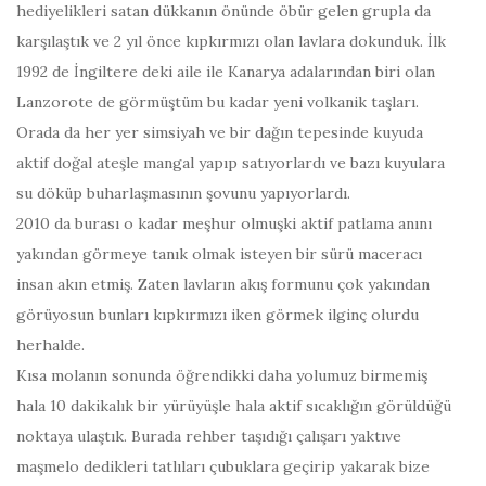
hediyelikleri satan dükkanın önünde öbür gelen grupla da
karşılaştık ve 2 yıl önce kıpkırmızı olan lavlara dokunduk. İlk
1992 de İngiltere deki aile ile Kanarya adalarından biri olan
Lanzorote de görmüştüm bu kadar yeni volkanik taşları.
Orada da her yer simsiyah ve bir dağın tepesinde kuyuda
aktif doğal ateşle mangal yapıp satıyorlardı ve bazı kuyulara
su döküp buharlaşmasının şovunu yapıyorlardı.
2010 da burası o kadar meşhur olmuşki aktif patlama anını
yakından görmeye tanık olmak isteyen bir sürü maceracı
insan akın etmiş. Zaten lavların akış formunu çok yakından
görüyosun bunları kıpkırmızı iken görmek ilginç olurdu
herhalde.
Kısa molanın sonunda öğrendikki daha yolumuz birmemiş
hala 10 dakikalık bir yürüyüşle hala aktif sıcaklığın görüldüğü
noktaya ulaştık. Burada rehber taşıdığı çalışarı yaktıve
maşmelo dedikleri tatlıları çubuklara geçirip yakarak bize