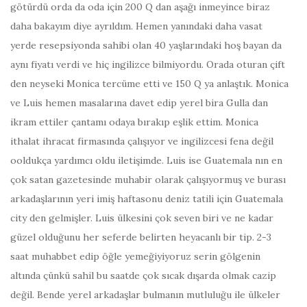
götürdü orda da oda için 200 Q dan aşağı inmeyince biraz
daha bakayım diye ayrıldım. Hemen yanındaki daha vasat
yerde resepsiyonda sahibi olan 40 yaşlarındaki hoş bayan da
aynı fiyatı verdi ve hiç ingilizce bilmiyordu. Orada oturan çift
den neyseki Monica tercüme etti ve 150 Q ya anlaştık. Monica
ve Luis hemen masalarına davet edip yerel bira Gulla dan
ikram ettiler çantamı odaya bırakıp eşlik ettim. Monica
ithalat ihracat firmasında çalışıyor ve ingilizcesi fena değil
ooldukça yardımcı oldu iletişimde. Luis ise Guatemala nın en
çok satan gazetesinde muhabir olarak çalışıyormuş ve burası
arkadaşlarının yeri imiş haftasonu deniz tatili için Guatemala
city den gelmişler. Luis ülkesini çok seven biri ve ne kadar
güzel olduğunu her seferde belirten heyacanlı bir tip. 2-3
saat muhabbet edip öğle yemeğiyiyoruz serin gölgenin
altında çünkü sahil bu saatde çok sıcak dışarda olmak cazip
değil. Bende yerel arkadaşlar bulmanın mutluluğu ile ülkeler