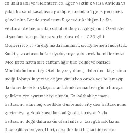
en ünlü sahil yeri Monterrico. Eğer vaktiniz varsa Antiqua ya
yakın bu sahil kasabasını görüp en azından 1 gece geçirmek
güzel olur. Bende eşyalarımı 5 gecedir kaldığım La Sin
Ventura oteline bırakıp
sabah 8
de yola çıkıyorum. Özellikle
akşamları Antiqua biraz serin oluyordu, 10.30 gibi
Monterrico ya vardığımızda inanılmaz sıcağı hemen hissettik.
Sanki yaz ortasında Antalyadaymışız gibi sıcak kemiklerimizi
iyice ısıttı hatta sırt çantam ağır bile gelmeye başladı.
Minübüsün bıraktığı Otel de yer yokmuş, daha önceki grubun
indiği Johnys in yerine doğru yürürken orada yer bulamayıp
da dönenlerle karşılaşınca anladımki cumartesi günü buraya
gelirken yer ayırtmak iyi olurdu. En kalabalık zamanı
haftasonu olurmuş, özellikle Guatemala city den haftasonunu
geçirmeye gelenler asıl kalabalığı oluşturuyor. Yada
haftasonu değil daha sakin olan hafta ortası gelmek lazım.
Bize eşlik eden yerel biri, daha ilerdeki başka bir tesise