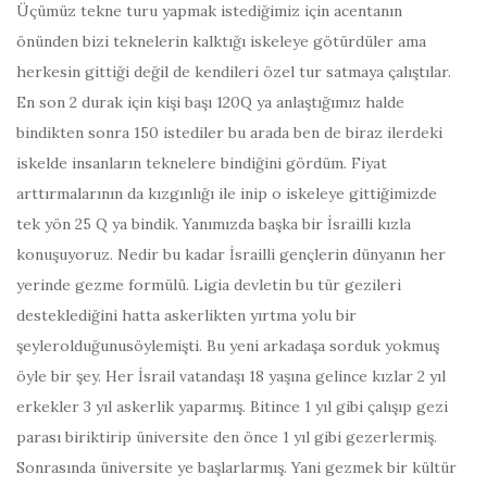
Üçümüz tekne turu yapmak istediğimiz için acentanın
önünden bizi teknelerin kalktığı iskeleye götürdüler ama
herkesin gittiği değil de kendileri özel tur satmaya çalıştılar.
En son 2 durak için kişi başı 120Q ya anlaştığımız halde
bindikten sonra 150 istediler bu arada ben de biraz ilerdeki
iskelde insanların teknelere bindiğini gördüm. Fiyat
arttırmalarının da kızgınlığı ile inip o iskeleye gittiğimizde
tek yön 25 Q ya bindik. Yanımızda başka bir İsrailli kızla
konuşuyoruz. Nedir bu kadar İsrailli gençlerin dünyanın her
yerinde gezme formülü. Ligia devletin bu tür gezileri
desteklediğini hatta askerlikten yırtma yolu bir
şeylerolduğunusöylemişti. Bu yeni arkadaşa sorduk yokmuş
öyle bir şey. Her İsrail vatandaşı 18 yaşına gelince kızlar 2 yıl
erkekler 3 yıl askerlik yaparmış. Bitince 1 yıl gibi çalışıp gezi
parası biriktirip üniversite den önce 1 yıl gibi gezerlermiş.
Sonrasında üniversite ye başlarlarmış. Yani gezmek bir kültür