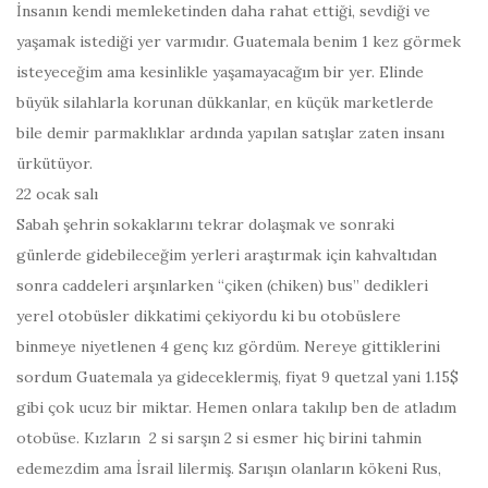
İnsanın kendi memleketinden daha rahat ettiği, sevdiği ve
yaşamak istediği yer varmıdır. Guatemala benim 1 kez görmek
isteyeceğim ama kesinlikle yaşamayacağım bir yer. Elinde
büyük silahlarla korunan dükkanlar, en küçük marketlerde
bile demir parmaklıklar ardında yapılan satışlar zaten insanı
ürkütüyor.
22 ocak salı
Sabah şehrin sokaklarını tekrar dolaşmak ve sonraki
günlerde gidebileceğim yerleri araştırmak için kahvaltıdan
sonra caddeleri arşınlarken “çiken (chiken) bus” dedikleri
yerel otobüsler dikkatimi çekiyordu ki bu otobüslere
binmeye niyetlenen 4 genç kız gördüm. Nereye gittiklerini
sordum Guatemala ya gideceklermiş, fiyat 9 quetzal yani 1.15$
gibi çok ucuz bir miktar. Hemen onlara takılıp ben de atladım
otobüse. Kızların 2 si sarşın 2 si esmer hiç birini tahmin
edemezdim ama İsrail lilermiş. Sarışın olanların kökeni Rus,