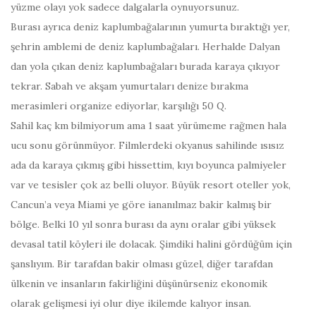
yüzme olayı yok sadece dalgalarla oynuyorsunuz.
Burası ayrıca deniz kaplumbağalarının yumurta bıraktığı yer,
şehrin amblemi de deniz kaplumbağaları. Herhalde Dalyan
dan yola çıkan deniz kaplumbağaları burada karaya çıkıyor
tekrar. Sabah ve akşam yumurtaları denize bırakma
merasimleri organize ediyorlar, karşılığı 50 Q.
Sahil kaç km bilmiyorum ama 1 saat yürümeme rağmen hala
ucu sonu görünmüyor. Filmlerdeki okyanus sahilinde ısısız
ada da karaya çıkmış gibi hissettim, kıyı boyunca palmiyeler
var ve tesisler çok az belli oluyor. Büyük resort oteller yok,
Cancun’a veya Miami ye göre iananılmaz bakir kalmış bir
bölge. Belki 10 yıl sonra burası da aynı oralar gibi yüksek
devasal tatil köyleri ile dolacak. Şimdiki halini gördüğüm için
şanslıyım. Bir tarafdan bakir olması güzel, diğer tarafdan
ülkenin ve insanların fakirliğini düşünürseniz ekonomik
olarak gelişmesi iyi olur diye ikilemde kalıyor insan.