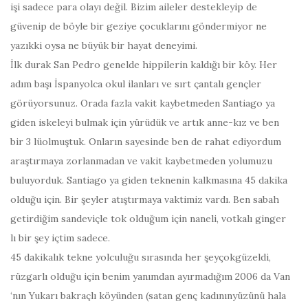
işi sadece para olayı değil. Bizim aileler destekleyip de
güvenip de böyle bir geziye çocuklarını göndermiyor ne
yazıkki oysa ne büyük bir hayat deneyimi.
İlk durak San Pedro genelde hippilerin kaldığı bir köy. Her
adım başı İspanyolca okul ilanları ve sırt çantalı gençler
görüyorsunuz. Orada fazla vakit kaybetmeden Santiago ya
giden iskeleyi bulmak için yürüdük ve artık anne-kız ve ben
bir 3 lüolmuştuk. Onların sayesinde ben de rahat ediyordum
araştırmaya zorlanmadan ve vakit kaybetmeden yolumuzu
buluyorduk. Santiago ya giden teknenin kalkmasına 45 dakika
olduğu için. Bir şeyler atıştırmaya vaktimiz vardı. Ben sabah
getirdiğim sandeviçle tok olduğum için naneli, votkalı ginger
lı bir şey içtim sadece.
45 dakikalık tekne yolculuğu sırasında her şeyçokgüzeldi,
rüzgarlı olduğu için benim yanımdan ayırmadığım 2006 da Van
‘nın Yukarı bakraçlı köyünden (satan genç kadınınyüzünü hala