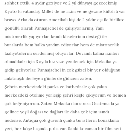
sohbet ettik. 4 aydır geziyor ve 2 yıl dünyayı gezecekmiş
Kyoto lu vatandaş. Millet de ne azim ve ne gezme kültürü var
bravo. Arka da oturan Amerikalı kişi de 2 yıldır eşi ile birlikte
gönüllü olarak Pannajachel de çalışıyorlarmış. Yani
mistonerlik yapıyorlar, kendi kliselerinin desteği ile
buralarda hem halka yardım ediyorlar hem de mistonerlik
faaliyetelerini sürdürmüş oluyorlar. Devamlı kalma izinleri
olmadıkalrı için 3 ayda biz vize yenilemek için Meksika ya
gidip geliyorlar. Pannajachel in çok güzel bir yer olduğunu
anlatmışdı ilerleyen günlerde gidicem zaten.
Şehrin merkezindeki parka ve kathedrale çok yakın
merkezdeki otelime yerleşip şehri keşfe çıkıyorum ve hemen
çok beğeniyorum. Zaten Meksika dan sonra Guatema la ya
gelince yeşil doğası ve dağları ile daha çok içim ısındı
nedense. Antiqua çok güvenli çünkü turistlerin konaklama
yeri, her köşe başında polis var. Sanki kocaman bir film seti