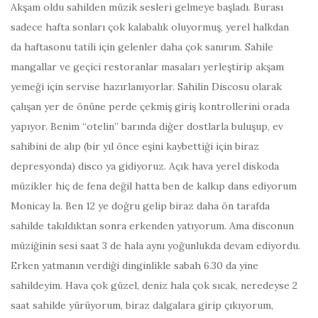
Akşam oldu sahilden müzik sesleri gelmeye başladı. Burası
sadece hafta sonları çok kalabalık oluyormuş, yerel halkdan
da haftasonu tatili için gelenler daha çok sanırım. Sahile
mangallar ve geçici restoranlar masaları yerleştirip akşam
yemeği için servise hazırlanıyorlar. Sahilin Discosu olarak
çalışan yer de önüne perde çekmiş giriş kontrollerini orada
yapıyor. Benim “otelin” barında diğer dostlarla buluşup, ev
sahibini de alıp (bir yıl önce eşini kaybettiği için biraz
depresyonda) disco ya gidiyoruz. Açık hava yerel diskoda
müzikler hiç de fena değil hatta ben de kalkıp dans ediyorum
Monicay la. Ben 12 ye doğru gelip biraz daha ön tarafda
sahilde takıldıktan sonra erkenden yatıyorum. Ama disconun
müziğinin sesi
saat 3
de hala aynı yoğunlukda devam ediyordu.
Erken yatmanın verdiği dinginlikle
sabah 6.30
da yine
sahildeyim. Hava çok güzel, deniz hala çok sıcak, neredeyse 2
saat sahilde yürüyorum, biraz dalgalara girip çıkıyorum,