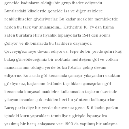
genelde kadınların olduğu bir grup ibadet ediyordu.
Buralardaki kliselerde genelde İsa ve diğer azizlere
renklielbiseler giydiriyorlar. Bu kadar sıcak bir memleketde
neden bu tarz var anlamadım… Kathedral 16. Yy dan kalma
zaten buralara Hıristiyanlık İspanyolarla 1541 den sonra
geliyor ve ilk binalarda bu tarihlere dayanıyor.
Çevreyigezmeye devam ediyoruz, tepe de bir yerde şehri kuş
bakışı görebileceğimiz bir noktada muhteşem göl ve volkan
manzarasının olduğu yerde bolca fotolar çekip devam
ediyoruz. Bu arada göl kenarında çamaşır yıkayanları uzaktan
görüyoruz, başlarının üstünde taşıdıkları çamaşırları göl
kenarında kimyasal maddeler kullanmadan taşların üzerinde
yıkayan insanlar çok eskiden beri bu yöntemi kullanıyorlar.
Barış parkı diye bir yerde duruyoruz gene, 5-6 kadın parkın
içindeki kuru yaprakları temizliyor. girişde İspanyolca
yazılmış bir barış anlaşması var. 1990 da yapılmış bir anlaşma