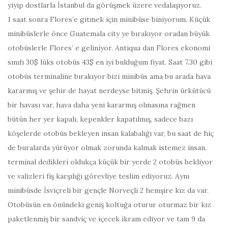
yiyip dostlarla İstanbul da görüşmek üzere vedalaşıyoruz.
1 saat sonra Flores’e gitmek için minibüse biniyorum. Küçük
minibüslerle önce Guatemala city ye bırakıyor oradan büyük
otobüslerle Flores’ e geliniyor. Antiqua dan Flores ekonomi
sınıfı 30$ lüks otobüs 43$ en iyi bulduğum fiyat.
Saat 7.30
gibi
otobüs terminaline bırakıyor bizi minibüs ama bu arada hava
kararmış ve şehir de hayat nerdeyse bitmiş. Şehrin ürkütücü
bir havası var, hava daha yeni kararmış olmasına rağmen
bütün her yer kapalı, kepenkler kapatılmış, sadece bazı
köşelerde otobüs bekleyen insan kalabalığı var, bu saat de hiç
de buralarda yürüyor olmak zorunda kalmak istemez insan.
terminal dedikleri oldukça küçük bir yerde 2 otobüs bekliyor
ve valizleri fiş karşılığı görevliye teslim ediyoruz. Aynı
minibüsde İsviçreli bir gençle Norveçli 2 hemşire kız da var.
Otobüsün en önündeki geniş koltuğa oturur oturmaz bir kız
paketlenmiş bir sandviç ve içecek ikram ediyor ve tam 9 da