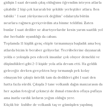
gidişin 1 saat devamlı çıkış olduğunu öğrendim isteyen atlarla
çıkabilir 2 kişi çok kararalı bir şekilde yerleştiler atlara. Ben
tabiiki ” 1 saat yürüyemecek değilim” edalarıyla bütün
ısrarlara rağmen geriçevirdim ata binme teklifini. Zaten
bunlar 1 saat dediler se abartıyorlardır kesin yarım saatlik yol
dur herhalde uyanıklığı da cabası.
Toplamda 11 kişilik genç ekiple tırmanmaya başladık ama boş
atlarda bizim le beraber geliyorlar. Tecrübelerine dayanarak
yolda o yokuşda pes edecek insanlar çok oluyor demekki ve
düşündükleri gibi 2-3 kişide yola atla devam etti. Ha geldik
geleceğiz derken gerçekten hep tırmanışlı pek kolay
olmayan bir çıkıştı üstelik tam da dedikleri gibi 1 saat den
hatta fazla sürdü. Çıkışda 3 tane volkanik dağın manzarasın da
her açıdan fotoğraf çekmeyi de ihmal etmeden oflaya puflaya
ama inatla vardık lavların yoğun olduğu yere.
Küçük bir kulübe de volkanik taş ve gümüşden yapılmış