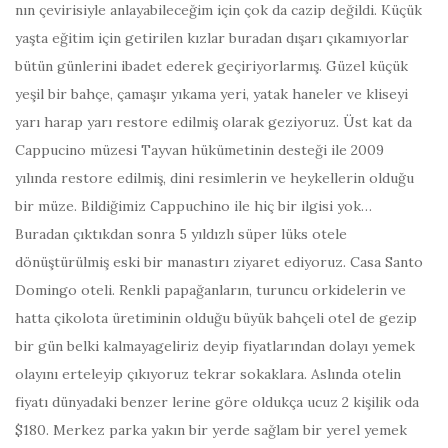
nın çevirisiyle anlayabileceğim için çok da cazip değildi. Küçük
yaşta eğitim için getirilen kızlar buradan dışarı çıkamıyorlar
bütün günlerini ibadet ederek geçiriyorlarmış. Güzel küçük
yeşil bir bahçe, çamaşır yıkama yeri, yatak haneler ve kliseyi
yarı harap yarı restore edilmiş olarak geziyoruz. Üst kat da
Cappucino müzesi Tayvan hükümetinin desteği ile 2009
yılında restore edilmiş, dini resimlerin ve heykellerin olduğu
bir müze. Bildiğimiz Cappuchino ile hiç bir ilgisi yok…
Buradan çıktıkdan sonra 5 yıldızlı süper lüks otele
dönüştürülmiş eski bir manastırı ziyaret ediyoruz. Casa Santo
Domingo oteli. Renkli papağanların, turuncu orkidelerin ve
hatta çikolota üretiminin olduğu büyük bahçeli otel de gezip
bir gün belki kalmayageliriz deyip fiyatlarından dolayı yemek
olayını erteleyip çıkıyoruz tekrar sokaklara. Aslında otelin
fiyatı dünyadaki benzer lerine göre oldukça ucuz 2 kişilik oda
$180. Merkez parka yakın bir yerde sağlam bir yerel yemek