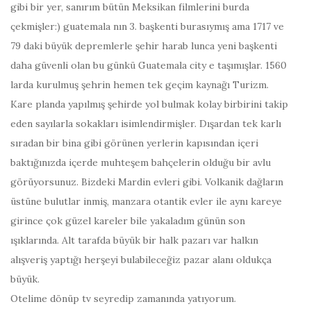
gibi bir yer, sanırım bütün Meksikan filmlerini burda
çekmişler:) guatemala nın 3. başkenti burasıymış ama 1717 ve
79 daki büyük depremlerle şehir harab lunca yeni başkenti
daha güvenli olan bu günkü Guatemala city e taşımışlar. 1560
larda kurulmuş şehrin hemen tek geçim kaynağı Turizm.
Kare planda yapılmış şehirde yol bulmak kolay birbirini takip
eden sayılarla sokakları isimlendirmişler. Dışardan tek karlı
sıradan bir bina gibi görünen yerlerin kapısından içeri
baktığınızda içerde muhteşem bahçelerin olduğu bir avlu
görüyorsunuz. Bizdeki Mardin evleri gibi. Volkanik dağların
üstüne bulutlar inmiş, manzara otantik evler ile aynı kareye
girince çok güzel kareler bile yakaladım günün son
ışıklarında. Alt tarafda büyük bir halk pazarı var halkın
alışveriş yaptığı herşeyi bulabileceğiz pazar alanı oldukça
büyük.
Otelime dönüp tv seyredip zamanında yatıyorum.