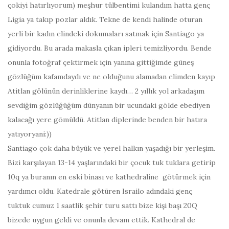
çokiyi hatırlıyorum) meşhur tülbentimi kulandım hatta genç
Ligia ya takıp pozlar aldık. Tekne de kendi halinde oturan
yerli bir kadın elindeki dokumaları satmak için Santiago ya
gidiyordu. Bu arada makasla çıkan ipleri temizliyordu. Bende
onunla fotoğraf çektirmek için yanına gittiğimde güneş
gözlüğüm kafamdaydı ve ne olduğunu alamadan elimden kayıp
Atitlan gölünün derinliklerine kaydı… 2 yıllık yol arkadaşım
sevdiğim gözlüğüğüm dünyanın bir ucundaki gölde ebediyen
kalacağı yere gömüldü. Atitlan diplerinde benden bir hatıra
yatıyoryani:))
Santiago çok daha büyük ve yerel halkın yaşadığı bir yerleşim.
Bizi karşılayan 13-14 yaşlarındaki bir çocuk tuk tuklara getirip
10q ya buranın en eski binası ve kathedraline götürmek için
yardımcı oldu. Katedrale götüren Israilo adındaki genç
tuktuk cumuz 1 saatlik şehir turu sattı bize kişi başı 20Q
bizede uygun geldi ve onunla devam ettik. Kathedral de