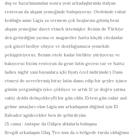
duş ve hazırlanamdan sonra yeni arkadaşlarımla italyan
restoran da akşam yemeğinde buluşuyoruz. Otobüsde rahat
kolduğu anne Ligia ya vermem çok hoşlarına gitmiş beni
akşam yemeğine davet etmek istemişler. Benim de Türkiye
den getirdiğim yazma ve magnetler hatta küçük cüzdanlar
çok güzel hediye oluyor ve dostluğumuzu yemekde
pekişştiriyoruz. Benim otele kadar birlikte yürüyoruz ve
bakıyoruz bizim restoran da gene latin gecesi var ve hatta
ladies night yani bayanlara içki fiyatı özel indirimde:) Dans
etmeyi de severlermiş biraz latin dansı edip bir şeyler içince
günün yorgunluğu iyice çöküyor ve artık 12 ye doğru yatma
vakti. doldu doluçokkeyfli bir gün oldu. Ertesi gün onlar asıl
gelme amaçları olan Ligia nın arkadaşının düğünü için El
Salvador’agidecekler ben de şehirdeyim.
25 cuma : Antique da Gülşen ablalarla buluşma
Sevgili arkadaşım Ulaş, Teo nun da o bölgede turda olduğunu