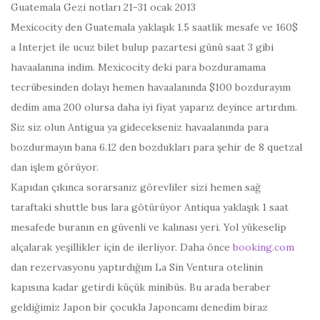
Guatemala Gezi notları 21-31 ocak 2013
Mexicocity den Guatemala yaklaşık 1.5 saatlik mesafe ve 160$
a Interjet ile ucuz bilet bulup pazartesi günü
saat 3
gibi
havaalanına indim. Mexicocity deki para bozduramama
tecrübesinden dolayı hemen havaalanında $100 bozdurayım
dedim ama 200 olursa daha iyi fiyat yaparız deyince artırdım.
Siz siz olun Antigua ya gidecekseniz havaalanında para
bozdurmayın bana 6.12 den bozdukları para şehir de 8 quetzal
dan işlem görüyor.
Kapıdan çıkınca sorarsanız görevliler sizi hemen sağ
taraftaki shuttle bus lara götürüyor Antiqua yaklaşık 1 saat
mesafede buranın en güvenli ve kalınası yeri. Yol yükeselip
alçalarak yeşillikler için de ilerliyor. Daha önce
booking.com
dan rezervasyonu yaptırdığım La Sin Ventura otelinin
kapısına kadar getirdi küçük minibüs. Bu arada beraber
geldiğimiz Japon bir çocukla Japoncamı denedim biraz