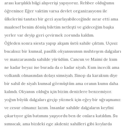
arası karşılıklı bilgi alışverişi yapıyoruz. Rehber olduğumu
öğrenince Eğer vaktim varsa devlet organizasyonu ile
ülkelerini tanıtıcı bir gezi ayarlayabileceğinde ısrar etti ama
maalesef benim dönüş biletim netleşti ve gideceğim başka
yerler var deyip geri çevirmek zorunda kaldım.
Öğleden sonra siesta yapıp akşam üstü sahile çıktım. Uçsuz
bucaksız bir kumsal, pasifik okyanusunun muhteşem dalgaları
ve manzarasında sahilde yürüdüm. Cancun ve Maimi de kum
ne kadar beyaz ise burada da o kadar siyah. Kum incecik ama
volkanik olmasından dolayı simsiyah. Sinop da karakum diye
bir sahil de siyah kumsal görmüştüm ama oranın kumu daha
kalındı. Okyanus olduğu için bizim denizlere benzemiyor.
yoğun büyük dalgaları geçip yüzmek için eğey bir uğraşmanız
ve cesur olmanız lazım. İnsanlar sahilde dalgaların keyfini
çıkartıyor gün batımını yaşıyordu ben de onlara katıldım. Su
sımsıcak, ama bizdeki ege akdeniz sahilleri gibi koylarda