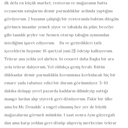
ilk defa en küçük market, restoran ve mağazanın hatta
eczanenin satışlarını demir parmaklıklar ardında yaptığını
görüyorum. 2 bayanın çalıştığı bir restoranda baktım düzgün
görünen insanlar yemek yiyor ve tabakda da pilav, bezelye
gibi tanıdık şeyler var hemen oturup tabağın aynısından
istediğimi işaret ediyorum. Su ve getirdikleri tatlı
içeceklerin hepsine 16 quetzal yani 2$ ödeyip kalkıyorum.
Tekrar ana yolda yol alırken bi cesaret daha Başka bir ara
yola tekrar dalıyorum. Yol oldukça geniş ferah. Bütün
dükkanlar demir parmaklıkla korunmasa korkulacak hiç bir
emare yada rahatsız edici bir durum görünmüyor. 5-10
dakika dolaşıp yerel pazarda kadıların dilimleyip sattığı
mango lardan alıp yiyerek geri dönüyorum. Fakir bir ülke
ama bu Mc Donalds’ a engel olmamış her yer de büyük
mağazalarını görmek mümkün. 1 saat sonra Aynı güzergah
dan ama karşı yoldan geri dönüp alışveriş merkezine tekrar