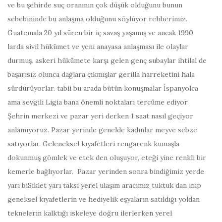
ve bu şehirde suç oranının çok düşük olduğunu bunun
sebebininde bu anlaşma olduğunu söylüyor rehberimiz.
Guatemala 20 yıl süren bir iç savaş yaşamış ve ancak 1990
larda sivil hükümet ve yeni anayasa anlaşması ile olaylar
durmuş. askeri hükümete karşı gelen genç subaylar ihtilal de
başarısız olunca dağlara çıkmışlar gerilla harreketini hala
sürdürüyorlar. tabii bu arada bütün konuşmalar İspanyolca
ama sevgili Ligia bana önemli noktaları tercüme ediyor.
Şehrin merkezi ve pazar yeri derken 1 saat nasıl geçiyor
anlamıyoruz. Pazar yerinde genelde kadınlar meyve sebze
satıyorlar. Geleneksel kıyafetleri rengarenk kumaşla
dokunmuş gömlek ve etek den oluşuyor, eteği yine renkli bir
kemerle bağlıyorlar. Pazar yerinden sonra bindiğimiz yerde
yarı biSiklet yarı taksi yerel ulaşım aracımız tuktuk dan inip
geneksel kıyafetlerin ve hediyelik eşyaların satıldığı yoldan
teknelerin kalktığı iskeleye doğru ilerlerken yerel