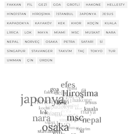
FAKKAN
FIL
GEZI
GOA
GROTLI
HAKONE
HELLESTY
HINDISTAN
HIROŞIMA
ISTANBUL
JAPONYA
JESUS
KAPADOKYA
KAYAKÖY
KEK
KHOR
KOÇIN
KUALA
LIRICA
LOK
MAYA
MIAMI
MSC
MUSKAT
NARA
NEPAL
NORVEÇ
OSAKA
PETRA
SAFARI
SI
SINGAPUR
STAVANGER
TAKVIM
TAÇ
TOKYO
TUR
UMMAN
ÇIN
ÜRDÜN