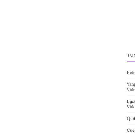
TÜ
Pek
Yang
Vid
Liji
Vid
Qui
Cue