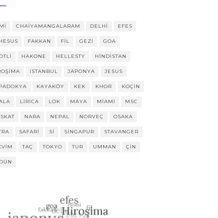
MI
CHAIYAMANGALARAM
DELHI
EFES
HESUS
FAKKAN
FIL
GEZI
GOA
OTLI
HAKONE
HELLESTY
HINDISTAN
ROŞIMA
ISTANBUL
JAPONYA
JESUS
PADOKYA
KAYAKÖY
KEK
KHOR
KOÇIN
ALA
LIRICA
LOK
MAYA
MIAMI
MSC
SKAT
NARA
NEPAL
NORVEÇ
OSAKA
TRA
SAFARI
SI
SINGAPUR
STAVANGER
KVIM
TAÇ
TOKYO
TUR
UMMAN
ÇIN
DÜN