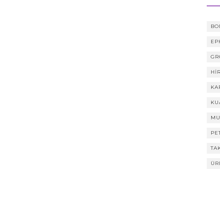
BO
EP
GR
HI
KA
KU
MU
PE
TA
ÜR