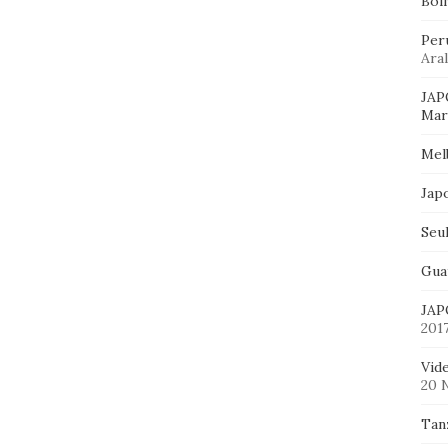
Bol
Per
Aral
JAP
Mart
Mel
Jap
Seu
Gua
JAP
201
Vid
20 
Tan