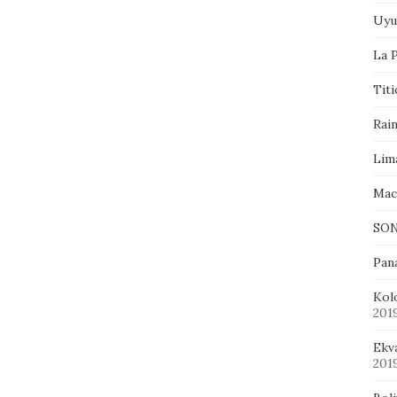
Uyu
La P
Tit
Rai
Lim
Mac
SON
Pan
Kol
201
Ekv
201