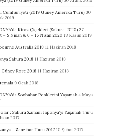
ivya (2019 Güney Amerika Turu)
30 Aralık 2019
u Cumhuriyeti (2019 Güney Amerika Turu)
30
ık 2019
ONYA’da Kiraz Çiçekleri (Sakura-2020) 27
 – 5 Nisan & 6 – 15 Nisan 2020
18 Kasım 2019
bourne Australia 2018
11 Haziran 2018
onya Sakura 2018
11 Haziran 2018
l Güney Kore 2018
11 Haziran 2018
temala
9 Ocak 2018
ONYA’da Sonbahar Renklerini Yaşamak
4 Mayıs
7
eolar : Sakura Zamanı Japonya’yı Yaşamak Turu
Nisan 2017
zanya – Zanzibar Turu 2017
10 Şubat 2017