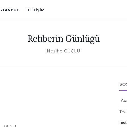
ISTANBUL
İLETIŞIM
Rehberin Günlüğü
Nezihe GÜÇLÜ
SO
Fac
Twi
Ins
GENEL