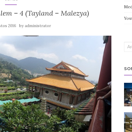
Med
lem – 4 (Tayland – Malezya)
You
by
stos 2016
administrator
Sea
for:
SO