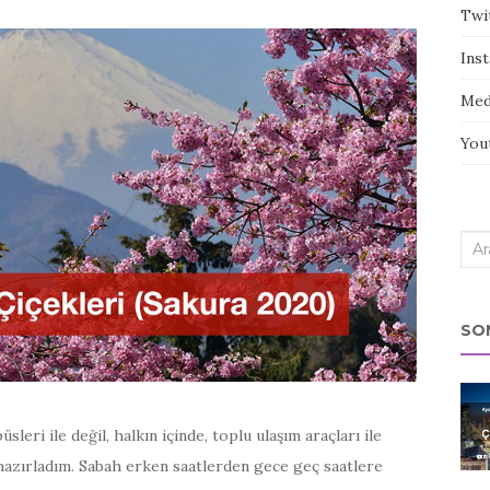
Twi
Ins
Med
You
Sea
for:
SO
leri ile değil, halkın içinde, toplu ulaşım araçları ile
hazırladım. Sabah erken saatlerden gece geç saatlere