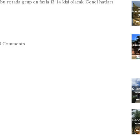
u rotada grup en fazla 13-14 kişi olacak. Genel hatları
0 Comments