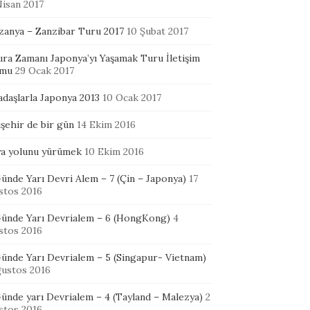
Nisan 2017
zanya – Zanzibar Turu 2017
10 Şubat 2017
ura Zamanı Japonya’yı Yaşamak Turu İletişim
mu
29 Ocak 2017
adaşlarla Japonya 2013
10 Ocak 2017
şehir de bir gün
14 Ekim 2016
ya yolunu yürümek
10 Ekim 2016
ünde Yarı Devri Alem – 7 (Çin – Japonya)
17
stos 2016
Günde Yarı Devrialem – 6 (HongKong)
4
stos 2016
Günde Yarı Devrialem – 5 (Singapur- Vietnam)
ğustos 2016
ünde yarı Devrialem – 4 (Tayland – Malezya)
2
stos 2016