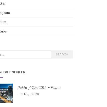
tter
tagram
ium
tube
rch
SEARCH
N EKLENENLER
Pekin / Çin 2019 – Video
- 09 May , 2020