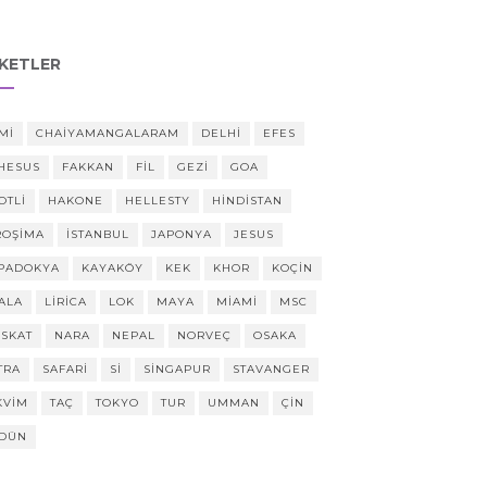
IKETLER
MI
CHAIYAMANGALARAM
DELHI
EFES
HESUS
FAKKAN
FIL
GEZI
GOA
OTLI
HAKONE
HELLESTY
HINDISTAN
ROŞIMA
ISTANBUL
JAPONYA
JESUS
PADOKYA
KAYAKÖY
KEK
KHOR
KOÇIN
ALA
LIRICA
LOK
MAYA
MIAMI
MSC
SKAT
NARA
NEPAL
NORVEÇ
OSAKA
TRA
SAFARI
SI
SINGAPUR
STAVANGER
KVIM
TAÇ
TOKYO
TUR
UMMAN
ÇIN
DÜN