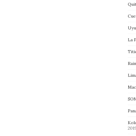
Qui
Cue
Uyu
La P
Tit
Rai
Lim
Mac
SON
Pan
Kol
201