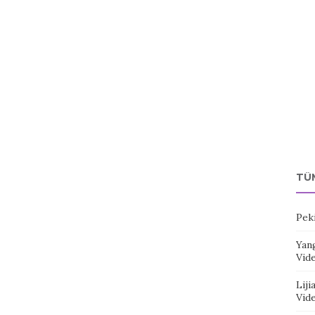
TÜ
Pek
Yang
Vid
Liji
Vid