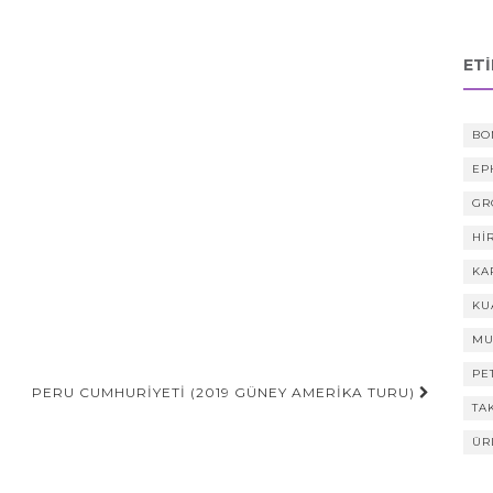
ET
BO
EP
GR
HI
KA
KU
MU
PE
PERU CUMHURIYETI (2019 GÜNEY AMERIKA TURU)
TA
ÜR