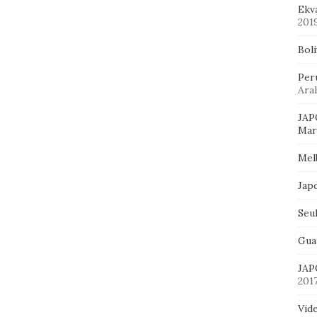
Ekv
201
Bol
Per
Aral
JAP
Mart
Mel
Jap
Seu
Gua
JAP
201
Vid