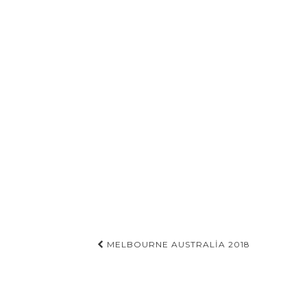
Gönderi
MELBOURNE AUSTRALIA 2018
navigasyonu