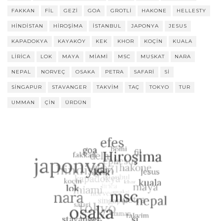
FAKKAN
FIL
GEZI
GOA
GROTLI
HAKONE
HELLESTY
HINDISTAN
HIROŞIMA
ISTANBUL
JAPONYA
JESUS
KAPADOKYA
KAYAKÖY
KEK
KHOR
KOÇIN
KUALA
LIRICA
LOK
MAYA
MIAMI
MSC
MUSKAT
NARA
NEPAL
NORVEÇ
OSAKA
PETRA
SAFARI
SI
SINGAPUR
STAVANGER
TAKVIM
TAÇ
TOKYO
TUR
UMMAN
ÇIN
ÜRDÜN