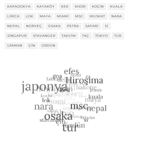
KAPADOKYA
KAYAKÖY
KEK
KHOR
KOÇIN
KUALA
LIRICA
LOK
MAYA
MIAMI
MSC
MUSKAT
NARA
NEPAL
NORVEÇ
OSAKA
PETRA
SAFARI
SI
SINGAPUR
STAVANGER
TAKVIM
TAÇ
TOKYO
TUR
UMMAN
ÇIN
ÜRDÜN