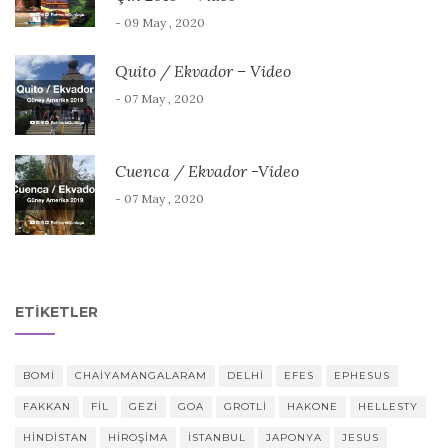
- 09 May , 2020
Quito / Ekvador – Video
- 07 May , 2020
Cuenca / Ekvador -Video
- 07 May , 2020
ETIKETLER
BOMI
CHAIYAMANGALARAM
DELHI
EFES
EPHESUS
FAKKAN
FIL
GEZI
GOA
GROTLI
HAKONE
HELLESTY
HINDISTAN
HIROŞIMA
ISTANBUL
JAPONYA
JESUS