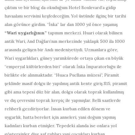
çıktım ve bir blog da okuduğum Hotel Boulevard’a gidip
havaalanı servisini keşfedeceğim. Yol üstünde ilginç bir tarihi
alan görünce girdim. “İnka” lar dan 1000 yıl önce yaşamış
“Wari uygarlığının”
tapınım merkezi. Huari olarak bilinen
antik Wari, And Dağları’nın merkezinde yaklaşık 500 ila 1000
arasında gelişen bir Andı medeniyetiydi. Uzmanlara göre,
Wari uygarlıkları, güney yarımkürede ortaya çıkan en büyük
“emperyal kültürlerden biri” olarak İnka İmparatorluğu ile
birlikte ele alınmaktadır. “Huaca Pucllana müzesi”, Piramit
şeklinde masif dolgu ile yapılmış antik kente giriş S15, piramit
gibi ama tepesi düz bir alan, dolgu olarak toprak kullanılmış
ve dış çevresini toprak kerpiç ile yapmışlar. Belli saatlerde
rehberli gezdiriyorlar. İnsan kurban edilen dönem ve
uygarlık, hatta bereket için anneleri, yani doğum yapmış
kadınları kurban etmişler. Tepedeki alanda ise onlara yol
göstersinler diye saf ruhları yani çocukları kurban