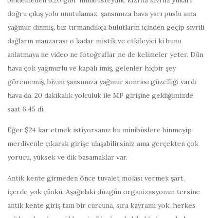
beklemeden 6.20 gibi minibüsteydik, kızrıla kıvrıla yukarı
doğru çıkış yolu unutulamaz, şansımıza hava yarı puslu ama
yağmur dinmiş, biz tırmandıkça bulutların içinden geçip sivrili
dağların manzarası o kadar mistik ve etkileyici ki bunu
anlatmaya ne video ne fotoğraflar ne de kelimeler yeter. Dün
hava çok yağmurlu ve kapalı imiş, gelenler hiçbir şey
görememiş, bizim şansımıza yağmur sonrası güzelliği vardı
hava da. 20 dakikalık yolculuk ile MP girişine geldiğimizde
saat 6.45 di.
Eğer $24 kar etmek istiyorsanız bu minibüslere binmeyip
merdivenle çıkarak girişe ulaşabilirsiniz ama gerçekten çok
yorucu, yüksek ve dik basamaklar var.
Antik kente girmeden önce tuvalet molası vermek şart,
içerde yok çünkü. Aşağıdaki düzgün organizasyonun tersine
antik kente giriş tam bir curcuna, sıra kavramı yok, herkes