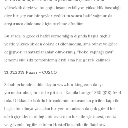
yükseklik deyiz ve bu çoğu insanı etkiliyor, yükseklik hastalığı
diye bir şey var. bir şeyler yedikten sonra hafif yağmur da
atıştırınca dinlenmek için otelime döndüm.
Bu arada, o geceki hafifi sersemliğin dışında başka hiçbir
yerde yükseklik den dolayı etkilenmedim, ama bünyeye göre
değişiyor, rahatsızlananlar oluyormuş. “koko yaprağı çayı”
içmemi sıkı sıkı tembihlemişlerdi ama hiç gerek kalmadı.
13.01.2019 Pazar – CUSCO
Sabah erkenden, dün akşam www.booking.com da iyi
yorumlar almış hostel’e gittim, “Kamila Lodge” S60 ($18) özel
oda. Dükkanlarla dolu bir caddenin ortasından girilen kapı ile
başka bir dünya ya açılan bir yer, ortadasın da çok güzel bir
sürü çiçeklerin olduğu bir avlu olan bir aile işletmesi, temiz
ve güvenli. İngilizce bilen Hostel’in sahibi ile Rainbow