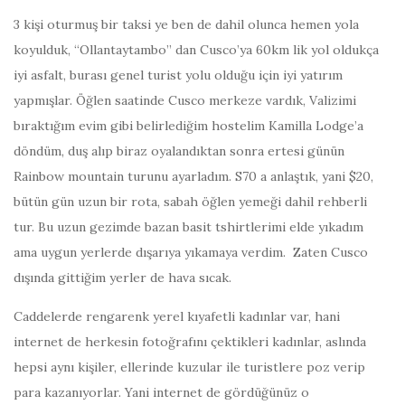
3 kişi oturmuş bir taksi ye ben de dahil olunca hemen yola
koyulduk, “Ollantaytambo” dan Cusco’ya 60km lik yol oldukça
iyi asfalt, burası genel turist yolu olduğu için iyi yatırım
yapmışlar. Öğlen saatinde Cusco merkeze vardık, Valizimi
bıraktığım evim gibi belirlediğim hostelim Kamilla Lodge’a
döndüm, duş alıp biraz oyalandıktan sonra ertesi günün
Rainbow mountain turunu ayarladım. S70 a anlaştık, yani $20,
bütün gün uzun bir rota, sabah öğlen yemeği dahil rehberli
tur. Bu uzun gezimde bazan basit tshirtlerimi elde yıkadım
ama uygun yerlerde dışarıya yıkamaya verdim. Zaten Cusco
dışında gittiğim yerler de hava sıcak.
Caddelerde rengarenk yerel kıyafetli kadınlar var, hani
internet de herkesin fotoğrafını çektikleri kadınlar, aslında
hepsi aynı kişiler, ellerinde kuzular ile turistlere poz verip
para kazanıyorlar. Yani internet de gördüğünüz o