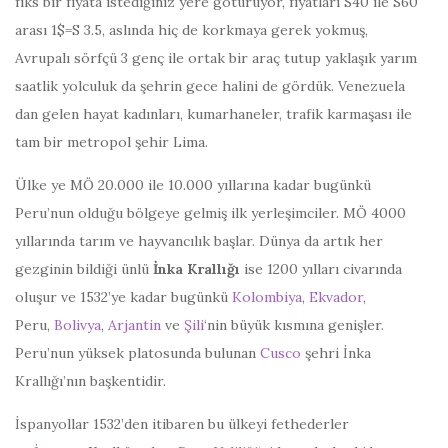
fiks bir fiyata istediğiniz yere götürüyor, fiyatları S40 ile S60
arası 1$=S 3.5, aslında hiç de korkmaya gerek yokmuş,
Avrupalı sörfçü 3 genç ile ortak bir araç tutup yaklaşık yarım
saatlik yolculuk da şehrin gece halini de gördük. Venezuela
dan gelen hayat kadınları, kumarhaneler, trafik karmaşası ile
tam bir metropol şehir Lima.
Ülke ye MÖ 20.000 ile 10.000 yıllarına kadar bugünkü
Peru’nun olduğu bölgeye gelmiş ilk yerleşimciler. MÖ 4000
yıllarında tarım ve hayvancılık başlar. Dünya da artık her
gezginin bildiği ünlü
İnka Krallığı
ise 1200 yılları civarında
oluşur ve 1532’ye kadar bugünkü
Kolombiya
,
Ekvador
,
Peru,
Bolivya
,
Arjantin
ve
Şili
‘nin büyük kısmına genişler.
Peru’nun yüksek platosunda bulunan
Cusco
şehri İnka
Krallığı’nın başkentidir.
İspanyollar 1532’den itibaren bu ülkeyi fethederler