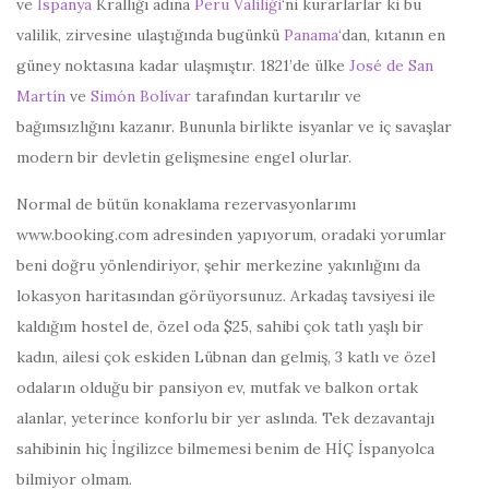
ve
İspanya
Krallığı adına
Peru Valiliği
‘ni kurarlarlar ki bu
valilik, zirvesine ulaştığında bugünkü
Panama
‘dan, kıtanın en
güney noktasına kadar ulaşmıştır. 1821’de ülke
José de San
Martín
ve
Simón Bolívar
tarafından kurtarılır ve
bağımsızlığını kazanır. Bununla birlikte isyanlar ve iç savaşlar
modern bir devletin gelişmesine engel olurlar.
Normal de bütün konaklama rezervasyonlarımı
www.booking.com adresinden yapıyorum, oradaki yorumlar
beni doğru yönlendiriyor, şehir merkezine yakınlığını da
lokasyon haritasından görüyorsunuz. Arkadaş tavsiyesi ile
kaldığım hostel de, özel oda $25, sahibi çok tatlı yaşlı bir
kadın, ailesi çok eskiden Lübnan dan gelmiş, 3 katlı ve özel
odaların olduğu bir pansiyon ev, mutfak ve balkon ortak
alanlar, yeterince konforlu bir yer aslında. Tek dezavantajı
sahibinin hiç İngilizce bilmemesi benim de HİÇ İspanyolca
bilmiyor olmam.