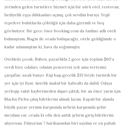
yerinden gelen turistlere hizmet için bir sürü otel, restoran,
hediyelik eşya dükkanları açmış, çok sevdim burayı. Yeşil
tepelere bulutlarda çöktüğü için daha gizemli ve hoş
görünüyor. Bir gece önce booking.com da Andino adlı oteli
bulmuştum, Nagin ile orada buluşacağız, otele geldiğimde o
kadar ıslanmıştım ki, hava da soğumuştu.
Oteldeki çocuk, Ruben, pazarlıkla 2 gece için toplam $60’a
verdi bize odaları, odanın penceresi yok ama tertemiz
çarşaflar, sıcak banyo. Kişi başı gecelik $15 böyle turistik bir
yer için iyi fiyat, üstelik makul bir kahvaltı da dahil. Odaya
yerleşip vakit kaybetmeden dışarı çıktık, bir an önce yarın için
Machu Pichu çıkış biletlerini almak lazım. Kapalı bir alanda
büyük pazar yerinin karşısında nehrin karşısında şehir
meydanı var, orada ki ofis den antik şehrin giriş biletlerini
alıyorsun. Dünya’nın 7 harikasından biri sayılan ve en pahalı