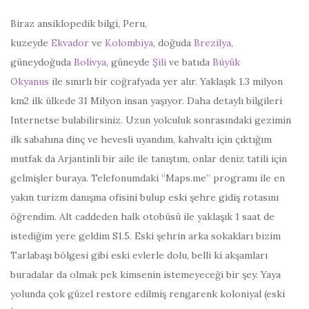
Biraz ansiklopedik bilgi, Peru,
kuzeyde
Ekvador
ve
Kolombiya
, doğuda
Brezilya
,
güneydoğuda
Bolivya
, güneyde
Şili
ve batıda
Büyük
Okyanus
ile sınırlı bir coğrafyada yer alır. Yaklaşık 1.3 milyon
km2 ilk ülkede 31 Milyon insan yaşıyor. Daha detaylı bilgileri
Internetse bulabilirsiniz. Uzun yolculuk sonrasındaki gezimin
ilk sabahına dinç ve hevesli uyandım, kahvaltı için çıktığım
mutfak da Arjantinli bir aile ile tanıştım, onlar deniz tatili için
gelmişler buraya. Telefonumdaki “Maps.me” programı ile en
yakın turizm danışma ofisini bulup eski şehre gidiş rotasını
öğrendim. Alt caddeden halk otobüsü ile yaklaşık 1 saat de
istediğim yere geldim S1.5. Eski şehrin arka sokakları bizim
Tarlabaşı bölgesi gibi eski evlerle dolu, belli ki akşamları
buradalar da olmak pek kimsenin istemeyeceği bir şey. Yaya
yolunda çok güzel restore edilmiş rengarenk koloniyal (eski