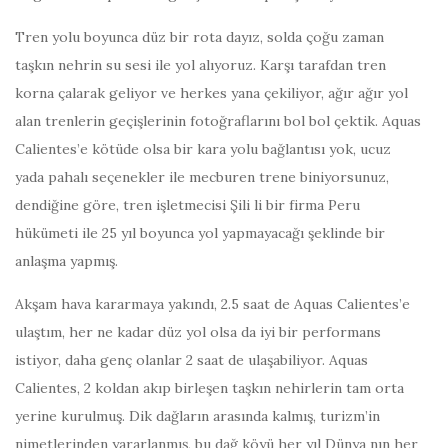
Tren yolu boyunca düz bir rota dayız, solda çoğu zaman
taşkın nehrin su sesi ile yol alıyoruz. Karşı tarafdan tren
korna çalarak geliyor ve herkes yana çekiliyor, ağır ağır yol
alan trenlerin geçişlerinin fotoğraflarını bol bol çektik. Aquas
Calientes’e kötüde olsa bir kara yolu bağlantısı yok, ucuz
yada pahalı seçenekler ile mecburen trene biniyorsunuz,
dendiğine göre, tren işletmecisi Şili li bir firma Peru
hükümeti ile 25 yıl boyunca yol yapmayacağı şeklinde bir
anlaşma yapmış.
Akşam hava kararmaya yakındı, 2.5 saat de Aquas Calientes’e
ulaştım, her ne kadar düz yol olsa da iyi bir performans
istiyor, daha genç olanlar 2 saat de ulaşabiliyor. Aquas
Calientes, 2 koldan akıp birleşen taşkın nehirlerin tam orta
yerine kurulmuş. Dik dağların arasında kalmış, turizm’in
nimetlerinden yararlanmış, bu dağ köyü her yıl Dünya nın her