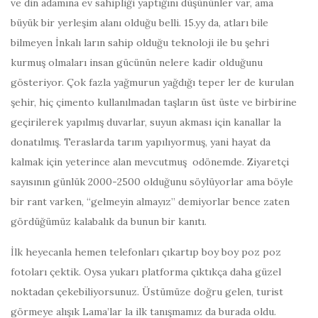
ve din adamına ev sahipliği yaptığını düşününler var, ama
büyük bir yerleşim alanı olduğu belli. 15.yy da, atları bile
bilmeyen İnkalı ların sahip olduğu teknoloji ile bu şehri
kurmuş olmaları insan gücünün nelere kadir olduğunu
gösteriyor. Çok fazla yağmurun yağdığı teper ler de kurulan
şehir, hiç çimento kullanılmadan taşların üst üste ve birbirine
geçirilerek yapılmış duvarlar, suyun akması için kanallar la
donatılmış. Teraslarda tarım yapılıyormuş, yani hayat da
kalmak için yeterince alan mevcutmuş odönemde. Ziyaretçi
sayısının günlük 2000-2500 olduğunu söylüyorlar ama böyle
bir rant varken, “gelmeyin almayız” demiyorlar bence zaten
gördüğümüz kalabalık da bunun bir kanıtı.
İlk heyecanla hemen telefonları çıkartıp boy boy poz poz
fotoları çektik. Oysa yukarı platforma çıktıkça daha güzel
noktadan çekebiliyorsunuz. Üstümüze doğru gelen, turist
görmeye alışık Lama’lar la ilk tanışmamız da burada oldu.