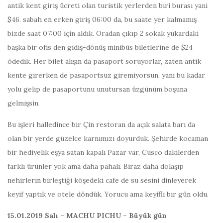
antik kent giriş ücreti olan turistik yerlerden biri burası yani
$46. sabah en erken giriş 06:00 da, bu saate yer kalmamış
bizde saat 07:00 için aldık. Oradan çıkıp 2 sokak yukardaki
başka bir ofis den gidiş-dönüş minibüs biletlerine de $24
ödedik. Her bilet alışın da pasaport soruyorlar, zaten antik
kente girerken de pasaportsuz giremiyorsun, yani bu kadar
yolu gelip de pasaportunu unutursan üzgünüm boşuna
gelmişsin.
Bu işleri halledince bir Çin restoran da açık salata barı da
olan bir yerde güzelce karnımızı doyurduk. Şehirde kocaman
bir hediyelik eşya satan kapalı Pazar var, Cusco dakilerden
farklı ürünler yok ama daha pahalı. Biraz daha dolaşıp
nehirlerin birleştiği köşedeki cafe de su sesini dinleyerek
keyif yaptık ve otele döndük. Yorucu ama keyifli bir gün oldu.
15.01.2019 Salı – MACHU PICHU – Büyük gün