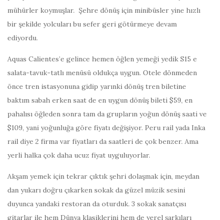
mühürler koymuşlar. Şehre dönüş için minibüsler yine hızlı
bir şekilde yolcuları bu sefer geri götürmeye devam
ediyordu.
Aquas Calientes’e gelince hemen öğlen yemeği yedik S15 e
salata-tavuk-tatlı menüsü oldukça uygun. Otele dönmeden
önce tren istasyonuna gidip yarınki dönüş tren biletine
baktım sabah erken saat de en uygun dönüş bileti $59, en
pahalısı öğleden sonra tam da grupların yoğun dönüş saati ve
$109, yani yoğunluğa göre fiyatı değişiyor. Peru rail yada Inka
rail diye 2 firma var fiyatları da saatleri de çok benzer. Ama
yerli halka çok daha ucuz fiyat uyguluyorlar.
Akşam yemek için tekrar çıktık şehri dolaşmak için, meydan
dan yukarı doğru çıkarken sokak da güzel müzik sesini
duyunca yandaki restoran da oturduk. 3 sokak sanatçısı
gitarlar ile hem Dünya klasiklerini hem de yerel şarkıları