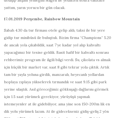
dolaşıp akşam yemeğini Nagen ile yedikten sonra vakitlice
yattım, yarın yorucu bir gün olacak.
17.01.2019 Perşembe, Rainbow Mountain
Sabah 4.30 da tur firması otele gelip aldı, taksi ile bir yere
gidip tur minibüsü ile buluştuk. Bizim firma “Champions” 5.20
de ancak yola çıkabildik, saat 7’ye kadar yol alıp kahvaltı
yapacağımız bir tesise geldik. Basit hafif bir kahvaltı sonrası
rehberimiz program ile ilgili bilgi verdi. Su, çikolata vs almak
için küçük bir market var, saat 8 gibi tekrar yola çıktık. Artık
tam bir yayla yoluna girdik, manzaralı, heyecanlı yollardan
hoplaya zıplaya yükselerek tırmandık ve saat 9.15 gibi park
yerine ulaştık. Asıl göreceğimiz gökkuşağı dağlarını görmek
için 1.5 saat yürümek gerekiyor, yürüyüşü yapmak
istemeyenler at ile gidebiliyor, ama yine son 150-200m lik en
dik yolu yürümek lazım. At ile gidecekseniz gidiş-geliş 2 yön