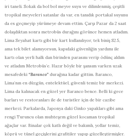
iri taneli. Sokak da bol bol meyve suyu ve dilimlenmiş, çeşitli
tropikal meyveleri satanlar da var, en tanıdık portakal suyunu
da es geçmeyip yürümeye devam ettim. Çarşı Pazar da 2 saat
dolaşdıktan sonra metrobüs durağını görünce hemen atladım.
Lima Seyahat kartı gibi bir kart kullanılıyor, tek biniş S2.5,
ama tek bilet alamıyorsun, kapıdaki güvenliğin yardımı ile
kartı olan yerli halk dan birinden parasını verip ödünç aldım
ve atladım Metrobüs’e. Hazır böyle bir şansım varken uzak
mesafedeki
“Baranco”
durağına kadar gittim. Baranco,
Lima’nın en düzgün, entelektüel, güvenli temiz bir merkezi.
Lima da kalınacak en güzel yer Baranco bence. Belli ki gece
barları ve restoranları ile de turistler için de bir cazibe
merkezi. Parkalarda, Japonya daki Ginko yapakları gibi ama
rengi Turuncu olan muhteşem güzel kocaman tropikal
ağaçlar var. Binalar çok katlı değil ve bakımlı, yollar temiz,
köprü ve tünel geçişlerini grafitiler yapıp güzelleştirmişler.