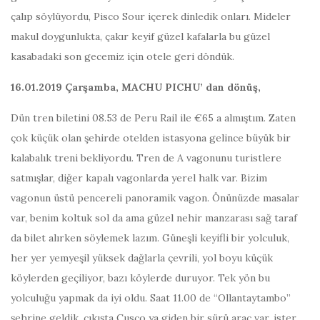
çalıp söylüyordu, Pisco Sour içerek dinledik onları. Mideler
makul doygunlukta, çakır keyif güzel kafalarla bu güzel
kasabadaki son gecemiz için otele geri döndük.
16.01.2019 Çarşamba, MACHU PICHU’ dan dönüş,
Dün tren biletini 08.53 de Peru Rail ile €65 a almıştım. Zaten
çok küçük olan şehirde otelden istasyona gelince büyük bir
kalabalık treni bekliyordu. Tren de A vagonunu turistlere
satmışlar, diğer kapalı vagonlarda yerel halk var. Bizim
vagonun üstü pencereli panoramik vagon. Önünüzde masalar
var, benim koltuk sol da ama güzel nehir manzarası sağ taraf
da bilet alırken söylemek lazım. Güneşli keyifli bir yolculuk,
her yer yemyeşil yüksek dağlarla çevrili, yol boyu küçük
köylerden geçiliyor, bazı köylerde duruyor. Tek yön bu
yolculuğu yapmak da iyi oldu. Saat 11.00 de “Ollantaytambo”
şehrine geldik, çıkışta Cusco ya giden bir sürü araç var, ister