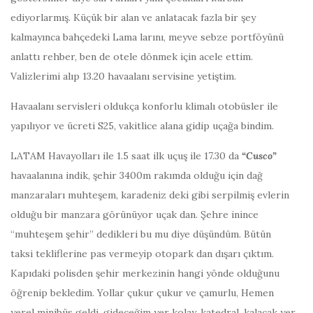
ediyorlarmış. Küçük bir alan ve anlatacak fazla bir şey
kalmayınca bahçedeki Lama larını, meyve sebze portföyünü
anlattı rehber, ben de otele dönmek için acele ettim.
Valizlerimi alıp 13.20 havaalanı servisine yetiştim.
Havaalanı servisleri oldukça konforlu klimalı otobüsler ile
yapılıyor ve ücreti S25, vakitlice alana gidip uçağa bindim.
LATAM Havayolları ile 1.5 saat ilk uçuş ile 17.30 da
“Cusco”
havaalanına indik, şehir 3400m rakımda olduğu için dağ
manzaraları muhteşem, karadeniz deki gibi serpilmiş evlerin
olduğu bir manzara görünüyor uçak dan. Şehre inince
“muhteşem şehir” dedikleri bu mu diye düşündüm. Bütün
taksi tekliflerine pas vermeyip otopark dan dışarı çıktım.
Kapıdaki polisden şehir merkezinin hangi yönde olduğunu
öğrenip bekledim. Yollar çukur çukur ve çamurlu, Hemen
yerel minibüs geldi, gideceğim yer kolay, katedral, kalacak yer