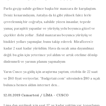
Parkı geçip sahile gelince başka bir manzara ile karşılaştım.
Deniz kenarındayım, Antalya da ki gibi yüksek falez lerle
çevrelenmiş bir coğrafya, sahilde yüzen insanlar, tepede
yamaç paraşütü yapanlar ve yürüyüş yolu boyunca güzel ve
çiçekler dolu yollar . Sahil manzarası boyunca yürüyüş ve
bisiklet yolları yapmışlar, bunu takip ederek Miraflores’e
kadar 2 saat kadar yürüdüm. Hava da sıcak ama dayanılmaz
değil. bu gün için yeterince yol aldım ve artık otelime dönüp
dinlenmeli ve yarının planını yapmalıyım
Yarın Cusco ya gidiş için araştırma yaptım, otobüs ile 22 saat
ve $60 fiyat veriyorlar, “Budgetair.com” sitesinden $80 a uçak
bulunca hemen aldım internet den…
12.01.2019 Cumartesi
/ LİMA
– CUSCO
Lima dan ayrılmak için saat 12’ ye kadar vaktim var, toparlanıp