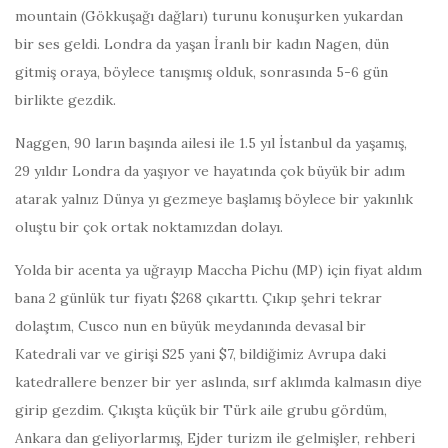
mountain (Gökkuşağı dağları) turunu konuşurken yukardan
bir ses geldi. Londra da yaşan İranlı bir kadın Nagen, dün
gitmiş oraya, böylece tanışmış olduk, sonrasında 5-6 gün
birlikte gezdik.
Naggen, 90 ların başında ailesi ile 1.5 yıl İstanbul da yaşamış,
29 yıldır Londra da yaşıyor ve hayatında çok büyük bir adım
atarak yalnız Dünya yı gezmeye başlamış böylece bir yakınlık
oluştu bir çok ortak noktamızdan dolayı.
Yolda bir acenta ya uğrayıp Maccha Pichu (MP) için fiyat aldım
bana 2 günlük tur fiyatı $268 çıkarttı. Çıkıp şehri tekrar
dolaştım, Cusco nun en büyük meydanında devasal bir
Katedrali var ve girişi S25 yani $7, bildiğimiz Avrupa daki
katedrallere benzer bir yer aslında, sırf aklımda kalmasın diye
girip gezdim. Çıkışta küçük bir Türk aile grubu gördüm,
Ankara dan geliyorlarmış, Ejder turizm ile gelmişler, rehberi