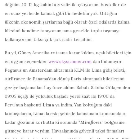
değilim, 10-12 kg kabin boy valiz ile çıkıyorum, hosteller de
en ucuz yerlerde kalmak gibi bir hedefim yok. Gittiğim
ülkenin ekonomik şartlarına bağlı olarak özel odalarda kalma
lüksünü kendime tanıyorum, ama genelde toplu taşımayı
kullanıyorum, taksi çok çok nadir tercihim.
Bu yıl, Güney Amerika rotasına karar kıldım, uçak biletleri için
en uygun seçenekler
www.skyscanner.com
dan bulunuyor,
Pegasus’un Amsterdam aktarmalı KLM ile Lima gidiş bileti,
AirFrance ile Panama’dan dönüş Paris aktarmalı biletlerimi,
geziye başlamadan 1 ay önce aldım. Sabah, Sabiha Gökçen den
09:05 uçağı ile yolculuk başladı, yerel saat ile 19:00 da
Peru’nun başkenti
Lima
ya indim. Yan koltuğum daki
komuşularım, Lima da eski şehirde kalmamam konusunda o
kadar gözümü korkuttu ki sonunda
“Miraflores”
bölgesine
gitmeye karar verdim. Havaalanında güvenli taksi firmaları