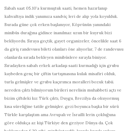
Sabah saat 05.10’a kurmuştuk saati, hemen hazırlanıp
kahvaltıya indik yanımıza sandviç leri de alıp yola koyulduk.
Burada güne çok erken başlanıyor, Köprünün yanındaki
minibüs durağına gidince inanılmaz uzun bir kuyruk bizi
bekliyordu. Sıraya geçtik, gayet organizeler, öncelikle saat 6
da giriş randevusu bileti olanları öne alıyorlar, 7 de randevusu
olanlarda sırada bekleyen minibüslere sırayla biniyor.
Sıradayken sabah erkek arkadaşı saati kurmadığı için grubu
kaybeden genç bir çiftin tartışmasına kulak misafiri olduk,
turla gelmişler ve grubu kaçırımca moralleri bozuk tabii.
nereden çıktı bilmiyorum birileri nerelisin muhabbeti açtı ve
bizim çiftdeki kız Türk çıktı, Duygu, Brezilya da okuyormuş
kısa süreliğine tatile gelmişler. gezi boyunca başka bir sürü
Türkle karşılaştım ama Avrupalı ve İsrailli lerin çokluğuna
göre oldukça az kişi Türkiye den geziyor Dünya da. Çok