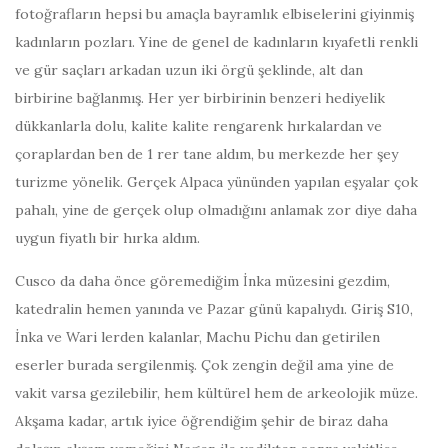
fotoğrafların hepsi bu amaçla bayramlık elbiselerini giyinmiş
kadınların pozları. Yine de genel de kadınların kıyafetli renkli
ve gür saçları arkadan uzun iki örgü şeklinde, alt dan
birbirine bağlanmış. Her yer birbirinin benzeri hediyelik
dükkanlarla dolu, kalite kalite rengarenk hırkalardan ve
çoraplardan ben de 1 rer tane aldım, bu merkezde her şey
turizme yönelik. Gerçek Alpaca yününden yapılan eşyalar çok
pahalı, yine de gerçek olup olmadığını anlamak zor diye daha
uygun fiyatlı bir hırka aldım.
Cusco da daha önce göremediğim İnka müzesini gezdim,
katedralin hemen yanında ve Pazar günü kapalıydı. Giriş S10,
İnka ve Wari lerden kalanlar, Machu Pichu dan getirilen
eserler burada sergilenmiş. Çok zengin değil ama yine de
vakit varsa gezilebilir, hem kültürel hem de arkeolojik müze.
Akşama kadar, artık iyice öğrendiğim şehir de biraz daha