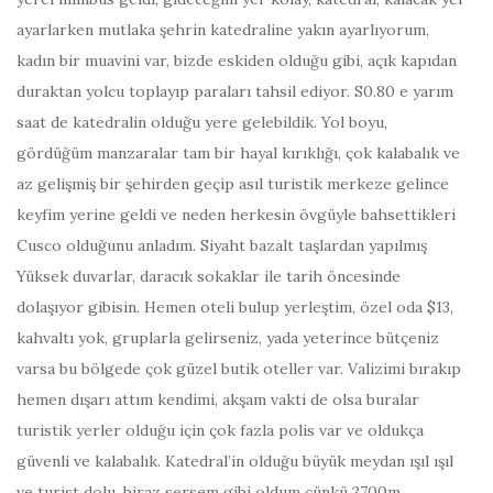
ayarlarken mutlaka şehrin katedraline yakın ayarlıyorum,
kadın bir muavini var, bizde eskiden olduğu gibi, açık kapıdan
duraktan yolcu toplayıp paraları tahsil ediyor. S0.80 e yarım
saat de katedralin olduğu yere gelebildik. Yol boyu,
gördüğüm manzaralar tam bir hayal kırıklığı, çok kalabalık ve
az gelişmiş bir şehirden geçip asıl turistik merkeze gelince
keyfim yerine geldi ve neden herkesin övgüyle bahsettikleri
Cusco olduğunu anladım. Siyaht bazalt taşlardan yapılmış
Yüksek duvarlar, daracık sokaklar ile tarih öncesinde
dolaşıyor gibisin. Hemen oteli bulup yerleştim, özel oda $13,
kahvaltı yok, gruplarla gelirseniz, yada yeterince bütçeniz
varsa bu bölgede çok güzel butik oteller var. Valizimi bırakıp
hemen dışarı attım kendimi, akşam vakti de olsa buralar
turistik yerler olduğu için çok fazla polis var ve oldukça
güvenli ve kalabalık. Katedral’in olduğu büyük meydan ışıl ışıl
ve turist dolu, biraz sersem gibi oldum çünkü 2700m