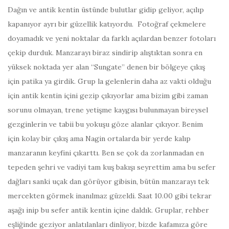
Dağın ve antik kentin üstünde bulutlar gidip geliyor, açılıp
kapanıyor ayrı bir güzellik katıyordu. Fotoğraf çekmelere
doyamadık ve yeni noktalar da farklı açılardan benzer fotoları
çekip durduk. Manzarayı biraz sindirip alıştıktan sonra en
yüksek noktada yer alan “Sungate” denen bir bölgeye çıkış
için patika ya girdik. Grup la gelenlerin daha az vakti olduğu
için antik kentin içini gezip çıkıyorlar ama bizim gibi zaman
sorunu olmayan, trene yetişme kaygısı bulunmayan bireysel
gezginlerin ve tabii bu yokuşu göze alanlar çıkıyor. Benim
için kolay bir çıkış ama Nagin ortalarda bir yerde kalıp
manzaranın keyfini çıkarttı. Ben se çok da zorlanmadan en
tepeden şehri ve vadiyi tam kuş bakışı seyrettim ama bu sefer
dağları sanki uçak dan görüyor gibisin, bütün manzarayı tek
mercekten görmek inanılmaz güzeldi. Saat 10.00 gibi tekrar
aşağı inip bu sefer antik kentin içine daldık. Gruplar, rehber
eşliğinde geziyor anlatılanları dinliyor, bizde kafamıza göre