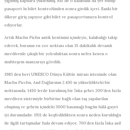
yığılmış kapılara yüklenmiş. Biz de o kalabalık da yer bulup
pasaport lu bilet kontrolünden sonra girdik içeri. Sanki bir
ülkeye giriş yapıyor gibi bilet ve pasaportunuzu kontrol
ediyorlar.
Artık Machu Pichu antik kentinini içindeyiz, kalabalığı takip
ederek, buranın en zor noktası olan 15 dakikalık devamlı
merdivenle çıkışlı bir yolculuktan sonra nefes kesen o
muhteşem manzarayı gördük.
1983 den beri UNESCO Dünya Kültür mirası istesinde olan
Machu Picchu, And Dağlarının 2.430 m yükseklikteki bir
noktasında, 1450 lerde kurulmuş bir İnka şehri. 200’den fazla
merdiven sistemiyle birbirine bağlı olan taş yapılardan
oluşmuş ve şehrin içindeki 3000 basamağı bugün hâlâ gayet
iyi durumdadır. 1911 de keşfedildikten sonra neden kurulduğu
ile ilgili tartışmalar hala devam ediyor, 700’den fazla İnka asil