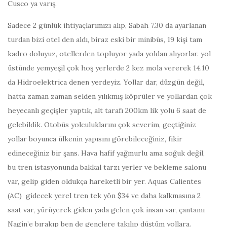
Cusco ya varış.
Sadece 2 günlük ihtiyaçlarımızı alıp, Sabah 7.30 da ayarlanan
turdan bizi otel den aldı, biraz eski bir minibüs, 19 kişi tam
kadro doluyuz, otellerden topluyor yada yoldan alıyorlar. yol
üstünde yemyeşil çok hoş yerlerde 2 kez mola vererek 14.10
da Hidroelektrica denen yerdeyiz. Yollar dar, düzgün değil,
hatta zaman zaman selden yılıkmış köprüler ve yollardan çok
heyecanlı geçişler yaptık, alt tarafı 200km lik yolu 6 saat de
gelebildik. Otobüs yolculuklarını çok severim, geçtiğiniz
yollar boyunca ülkenin yapısını görebileceğiniz, fikir
edineceğiniz bir şans. Hava hafif yağmurlu ama soğuk değil,
bu tren istasyonunda bakkal tarzı yerler ve bekleme salonu
var, gelip giden oldukça hareketli bir yer. Aquas Calientes
(AC) gidecek yerel tren tek yön $34 ve daha kalkmasına 2
saat var, yürüyerek giden yada gelen çok insan var, çantamı
Nagin’e bırakıp ben de gençlere takılıp düştüm yollara.