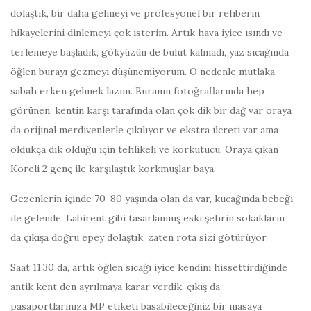
dolaştık, bir daha gelmeyi ve profesyonel bir rehberin
hikayelerini dinlemeyi çok isterim. Artık hava iyice ısındı ve
terlemeye başladık, gökyüzün de bulut kalmadı, yaz sıcağında
öğlen burayı gezmeyi düşünemiyorum. O nedenle mutlaka
sabah erken gelmek lazım. Buranın fotoğraflarında hep
görünen, kentin karşı tarafında olan çok dik bir dağ var oraya
da orijinal merdivenlerle çıkılıyor ve ekstra ücreti var ama
oldukça dik olduğu için tehlikeli ve korkutucu. Oraya çıkan
Koreli 2 genç ile karşılaştık korkmuşlar baya.
Gezenlerin içinde 70-80 yaşında olan da var, kucağında bebeği
ile gelende. Labirent gibi tasarlanmış eski şehrin sokakların
da çıkışa doğru epey dolaştık, zaten rota sizi götürüyor.
Saat 11.30 da, artık öğlen sıcağı iyice kendini hissettirdiğinde
antik kent den ayrılmaya karar verdik, çıkış da
pasaportlarınıza MP etiketi basabileceğiniz bir masaya