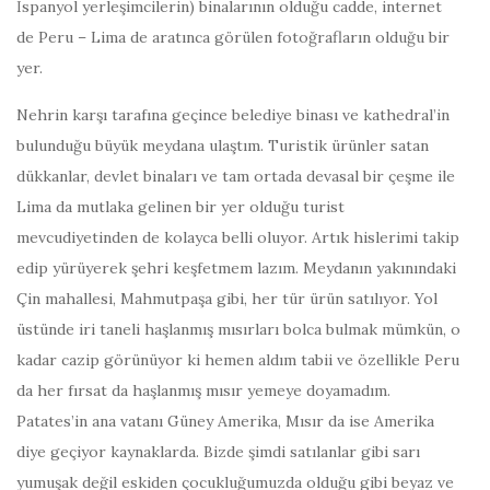
İspanyol yerleşimcilerin) binalarının olduğu cadde, internet
de Peru – Lima de aratınca görülen fotoğrafların olduğu bir
yer.
Nehrin karşı tarafına geçince belediye binası ve kathedral’in
bulunduğu büyük meydana ulaştım. Turistik ürünler satan
dükkanlar, devlet binaları ve tam ortada devasal bir çeşme ile
Lima da mutlaka gelinen bir yer olduğu turist
mevcudiyetinden de kolayca belli oluyor. Artık hislerimi takip
edip yürüyerek şehri keşfetmem lazım. Meydanın yakınındaki
Çin mahallesi, Mahmutpaşa gibi, her tür ürün satılıyor. Yol
üstünde iri taneli haşlanmış mısırları bolca bulmak mümkün, o
kadar cazip görünüyor ki hemen aldım tabii ve özellikle Peru
da her fırsat da haşlanmış mısır yemeye doyamadım.
Patates’in ana vatanı Güney Amerika, Mısır da ise Amerika
diye geçiyor kaynaklarda. Bizde şimdi satılanlar gibi sarı
yumuşak değil eskiden çocukluğumuzda olduğu gibi beyaz ve