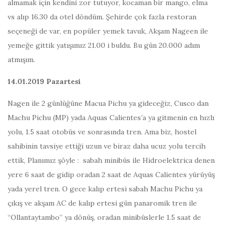
almamak için kendini zor tutuyor, kocaman bir mango, elma
vs alıp 16.30 da otel döndüm. Şehirde çok fazla restoran
seçeneği de var, en popüler yemek tavuk, Akşam Nageen ile
yemeğe gittik yatışımız 21.00 i buldu. Bu gün 20.000 adım
atmışım.
14.01.2019 Pazartesi
Nagen ile 2 günlüğüne Macua Pichu ya gideceğiz, Cusco dan
Machu Pichu (MP) yada Aquas Calientes
’
a ya gitmenin en hızlı
yolu, 1.5 saat otobüs ve sonrasında tren. Ama biz, hostel
sahibinin tavsiye ettiği uzun ve biraz daha ucuz yolu tercih
ettik, Planımız şöyle : sabah minibüs ile Hidroelektrica denen
yere 6 saat de gidip oradan 2 saat de Aquas Calientes yürüyüş
yada yerel tren. O gece kalıp ertesi sabah Machu Pichu ya
çıkış ve akşam AC de kalıp ertesi gün panaromik tren ile
“Ollantaytambo” ya dönüş, oradan minibüslerle 1.5 saat de