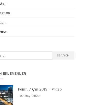
tter
tagram
ium
tube
rch
SEARCH
N EKLENENLER
Pekin / Çin 2019 – Video
- 09 May , 2020