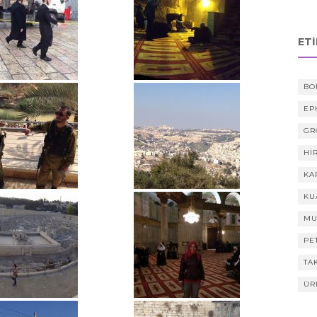
ET
BO
EP
GR
HI
KA
KU
MU
PE
TA
ÜR