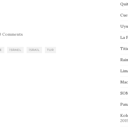
Qui
Cue
Uyu
0 Comments
La P
Tit
E
ISRAEL
ISRAIL
TUR
Rai
Lim
Mac
SON
Pan
Kol
201