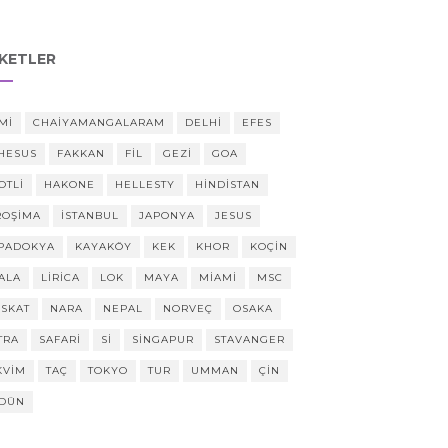
IKETLER
MI
CHAIYAMANGALARAM
DELHI
EFES
HESUS
FAKKAN
FIL
GEZI
GOA
OTLI
HAKONE
HELLESTY
HINDISTAN
ROŞIMA
ISTANBUL
JAPONYA
JESUS
PADOKYA
KAYAKÖY
KEK
KHOR
KOÇIN
ALA
LIRICA
LOK
MAYA
MIAMI
MSC
SKAT
NARA
NEPAL
NORVEÇ
OSAKA
TRA
SAFARI
SI
SINGAPUR
STAVANGER
KVIM
TAÇ
TOKYO
TUR
UMMAN
ÇIN
DÜN