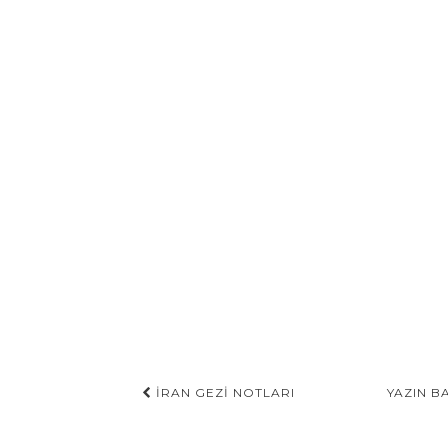
Gönderi
İRAN GEZI NOTLARI
YAZIN B
navigasyonu