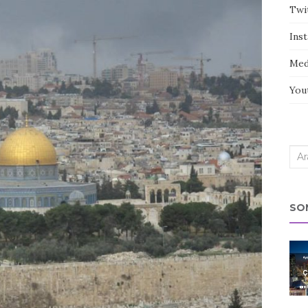
Twi
Ins
Med
You
Sea
for:
SO