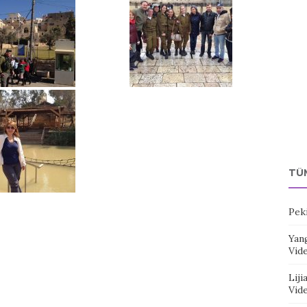
TÜ
Pek
Yang
Vid
Liji
Vid