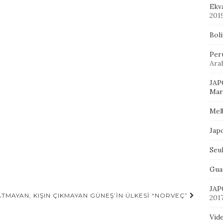
Ekv
201
Bol
Per
Aral
JAP
Mart
Mel
Jap
Seu
Gua
JAP
ATMAYAN, KIŞIN ÇIKMAYAN GÜNEŞ’IN ÜLKESI “NORVEÇ”
201
Vid