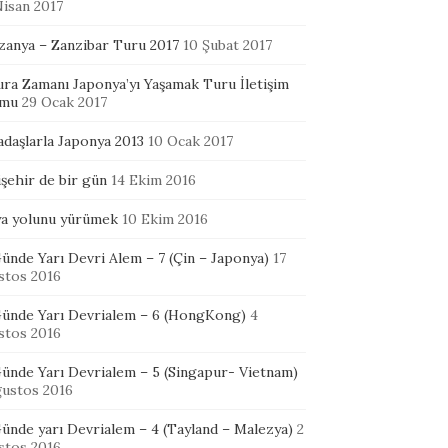
Nisan 2017
zanya – Zanzibar Turu 2017
10 Şubat 2017
ura Zamanı Japonya’yı Yaşamak Turu İletişim
mu
29 Ocak 2017
adaşlarla Japonya 2013
10 Ocak 2017
şehir de bir gün
14 Ekim 2016
ya yolunu yürümek
10 Ekim 2016
ünde Yarı Devri Alem – 7 (Çin – Japonya)
17
stos 2016
Günde Yarı Devrialem – 6 (HongKong)
4
stos 2016
Günde Yarı Devrialem – 5 (Singapur- Vietnam)
ğustos 2016
ünde yarı Devrialem – 4 (Tayland – Malezya)
2
stos 2016