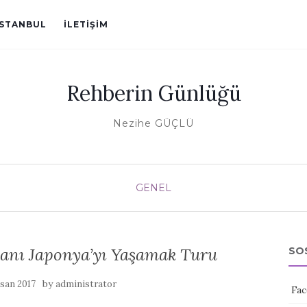
ISTANBUL
İLETIŞIM
Rehberin Günlüğü
Nezihe GÜÇLÜ
GENEL
manı Japonya’yı Yaşamak Turu
SO
by
san 2017
administrator
Fac