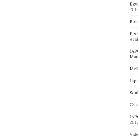
Ekv
201
Bol
Per
Aral
JAP
Mart
Mel
Jap
Seu
Gua
JAP
201
Vid