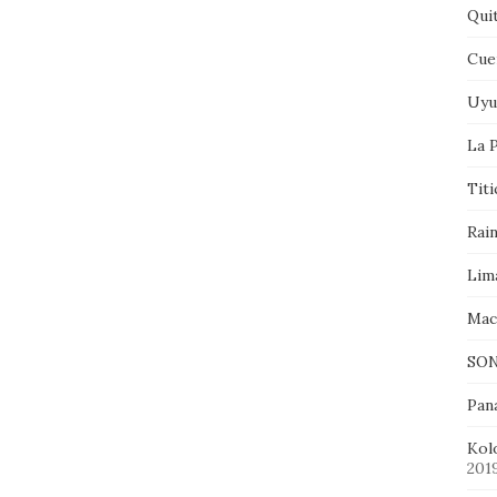
Qui
Cue
Uyu
La P
Tit
Rai
Lim
Mac
SON
Pan
Kol
201