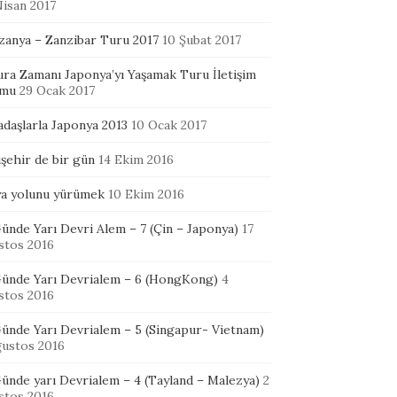
Nisan 2017
zanya – Zanzibar Turu 2017
10 Şubat 2017
ura Zamanı Japonya’yı Yaşamak Turu İletişim
mu
29 Ocak 2017
adaşlarla Japonya 2013
10 Ocak 2017
şehir de bir gün
14 Ekim 2016
ya yolunu yürümek
10 Ekim 2016
ünde Yarı Devri Alem – 7 (Çin – Japonya)
17
stos 2016
Günde Yarı Devrialem – 6 (HongKong)
4
stos 2016
Günde Yarı Devrialem – 5 (Singapur- Vietnam)
ğustos 2016
ünde yarı Devrialem – 4 (Tayland – Malezya)
2
stos 2016