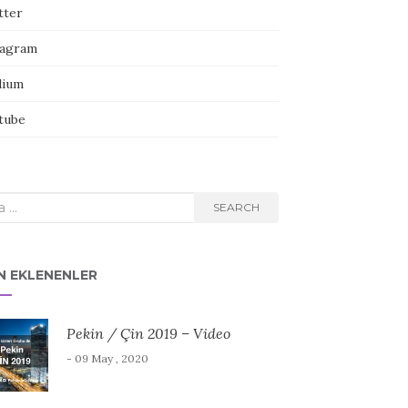
tter
tagram
ium
tube
rch
SEARCH
N EKLENENLER
Pekin / Çin 2019 – Video
- 09 May , 2020