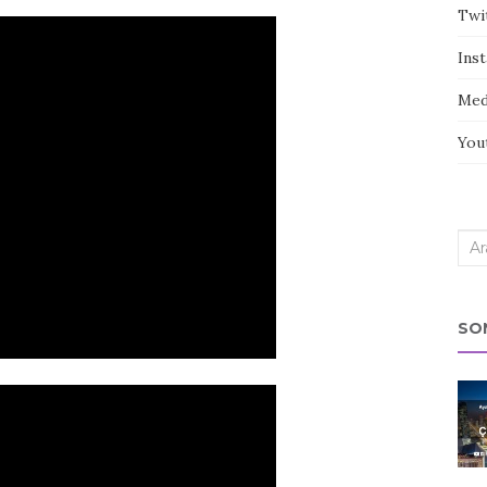
Twi
Ins
Med
You
Sea
for:
SO