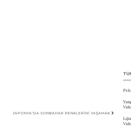
TÜ
Pek
Yang
Vid
JAPONYA’DA SONBAHAR RENKLERINI YAŞAMAK
Liji
Vid