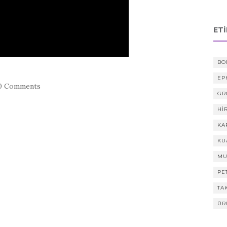
ET
BO
EP
0 Comments
GR
HI
KA
KU
MU
PE
TA
ÜR