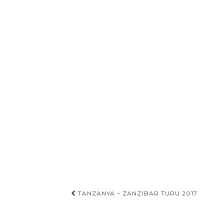
Gönderi
TANZANYA – ZANZIBAR TURU 2017
navigasyonu