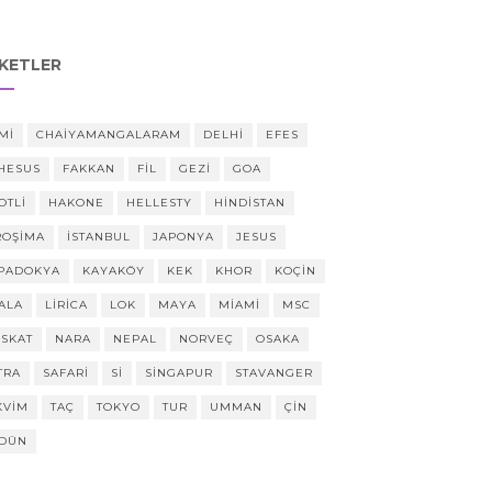
IKETLER
MI
CHAIYAMANGALARAM
DELHI
EFES
HESUS
FAKKAN
FIL
GEZI
GOA
OTLI
HAKONE
HELLESTY
HINDISTAN
ROŞIMA
ISTANBUL
JAPONYA
JESUS
PADOKYA
KAYAKÖY
KEK
KHOR
KOÇIN
ALA
LIRICA
LOK
MAYA
MIAMI
MSC
SKAT
NARA
NEPAL
NORVEÇ
OSAKA
TRA
SAFARI
SI
SINGAPUR
STAVANGER
KVIM
TAÇ
TOKYO
TUR
UMMAN
ÇIN
DÜN