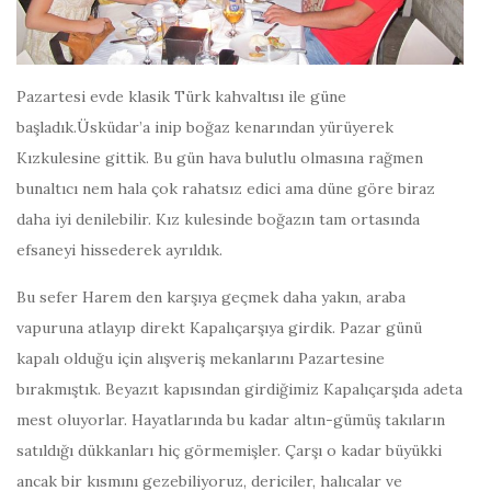
Pazartesi evde klasik Türk kahvaltısı ile güne
başladık.Üsküdar’a inip boğaz kenarından yürüyerek
Kızkulesine gittik. Bu gün hava bulutlu olmasına rağmen
bunaltıcı nem hala çok rahatsız edici ama düne göre biraz
daha iyi denilebilir. Kız kulesinde boğazın tam ortasında
efsaneyi hissederek ayrıldık.
Bu sefer Harem den karşıya geçmek daha yakın, araba
vapuruna atlayıp direkt Kapalıçarşıya girdik. Pazar günü
kapalı olduğu için alışveriş mekanlarını Pazartesine
bırakmıştık. Beyazıt kapısından girdiğimiz Kapalıçarşıda adeta
mest oluyorlar. Hayatlarında bu kadar altın-gümüş takıların
satıldığı dükkanları hiç görmemişler. Çarşı o kadar büyükki
ancak bir kısmını gezebiliyoruz, dericiler, halıcalar ve