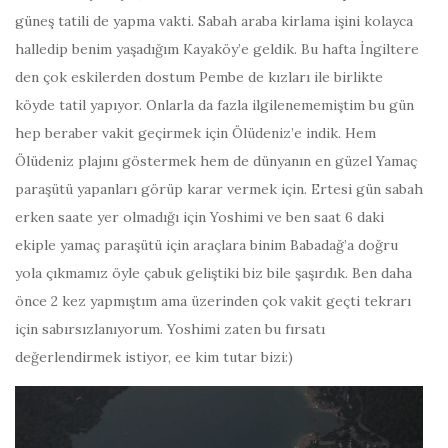
güneş tatili de yapma vakti. Sabah araba kirlama işini kolayca
halledip benim yaşadığım Kayaköy’e geldik. Bu hafta İngiltere
den çok eskilerden dostum Pembe de kızları ile birlikte
köyde tatil yapıyor. Onlarla da fazla ilgilenememiştim bu gün
hep beraber vakit geçirmek için Ölüdeniz’e indik. Hem
Ölüdeniz plajını göstermek hem de dünyanın en güzel Yamaç
paraşütü yapanları görüp karar vermek için. Ertesi gün sabah
erken saate yer olmadığı için Yoshimi ve ben saat 6 daki
ekiple yamaç paraşütü için araçlara binim Babadağ’a doğru
yola çıkmamız öyle çabuk geliştiki biz bile şaşırdık. Ben daha
önce 2 kez yapmıştım ama üzerinden çok vakit geçti tekrarı
için sabırsızlanıyorum. Yoshimi zaten bu fırsatı
değerlendirmek istiyor, ee kim tutar bizi:)