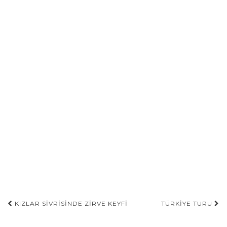
Gönderi
KIZLAR SIVRISINDE ZIRVE KEYFI
TÜRKIYE TURU
navigasyonu