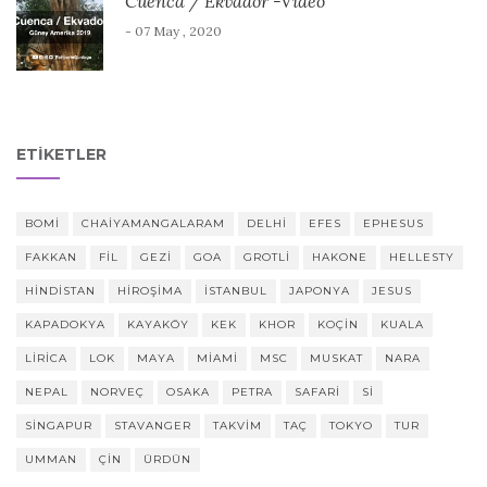
Cuenca / Ekvador -Video
- 07 May , 2020
ETIKETLER
BOMI
CHAIYAMANGALARAM
DELHI
EFES
EPHESUS
FAKKAN
FIL
GEZI
GOA
GROTLI
HAKONE
HELLESTY
HINDISTAN
HIROŞIMA
ISTANBUL
JAPONYA
JESUS
KAPADOKYA
KAYAKÖY
KEK
KHOR
KOÇIN
KUALA
LIRICA
LOK
MAYA
MIAMI
MSC
MUSKAT
NARA
NEPAL
NORVEÇ
OSAKA
PETRA
SAFARI
SI
SINGAPUR
STAVANGER
TAKVIM
TAÇ
TOKYO
TUR
UMMAN
ÇIN
ÜRDÜN