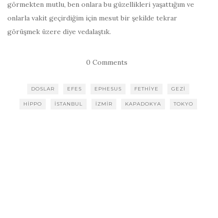
görmekten mutlu, ben onlara bu güzellikleri yaşattığım ve
onlarla vakit geçirdiğim için mesut bir şekilde tekrar
görüşmek üzere diye vedalaştık.
0 Comments
DOSLAR
EFES
EPHESUS
FETHIYE
GEZI
HIPPO
ISTANBUL
IZMIR
KAPADOKYA
TOKYO