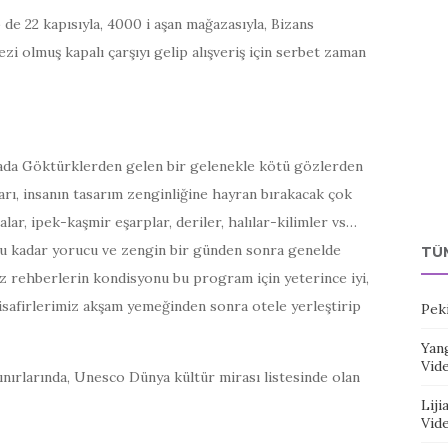
de 22 kapısıyla, 4000 i aşan mağazasıyla, Bizans
i olmuş kapalı çarşıyı gelip alışveriş için serbet zaman
yada Göktürklerden gelen bir gelenekle kötü gözlerden
rı, insanın tasarım zenginliğine hayran bırakacak çok
lar, ipek-kaşmir eşarplar, deriler, halılar-kilimler vs…
Bu kadar yorucu ve zengin bir günden sonra genelde
TÜ
iz rehberlerin kondisyonu bu program için yeterince iyi,
isafirlerimiz akşam yemeğinden sonra otele yerleştirip
Pek
Yang
Vid
 sınırlarında, Unesco Dünya kültür mirası listesinde olan
Liji
Vid