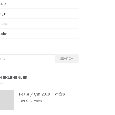
tter
tagram
ium
tube
rch
SEARCH
N EKLENENLER
Pekin / Çin 2019 – Video
- 09 May , 2020