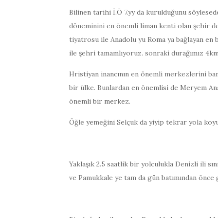
Bilinen tarihi İ.Ö 7.yy da kurulduğunu söylese
döneminini en önemli liman kenti olan şehir de
tiyatrosu ile Anadolu yu Roma ya bağlayan en 
ile şehri tamamlıyoruz. sonraki durağımız 4k
Hristiyan inancının en önemli merkezlerini bar
bir ülke. Bunlardan en önemlisi de Meryem Ana n
önemli bir merkez.
Öğle yemeğini Selçuk da yiyip tekrar yola koy
Yaklaşık 2.5 saatlik bir yolculukla Denizli ili 
ve Pamukkale ye tam da gün batımından önce 