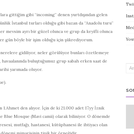
Twi
lara gittiğim gibi “incoming” denen yurtdışından gelen
Ins
nlük İstanbul turları olduğu gibi bazan da “Anadolu turu”
Med
er mevsim ayrı bir güzel olunca ve grup da keyifli olunca
You
er gün böyle bir işim olduğu için şükrediyorum.
a nerelere gidiliyor, neler görülüyor bunları özetlemeye
or, havaalanında buluştuğumuz grup sabah erken saat de
Sea
arihi yarımada oluyor.
for:
ue).
SO
 1.Ahmet den alıyor. İçin de ki 21.000 adet 17.yy İznik
 de Blue Mosque (Mavi camii) olarak biliniyor. O dönemde
esesi, mutfağı, hastanesi, kütüphanesi ile ihtiyacı olan
 dönemi mimarisinin tipik bir örneğidir.