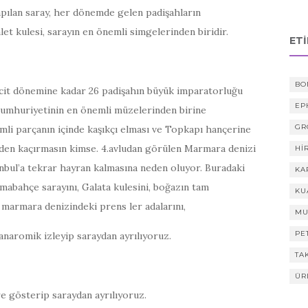
apılan saray, her dönemde gelen padişahların
t kulesi, sarayın en önemli simgelerinden biridir.
ET
BO
cit dönemine kadar 26 padişahın büyük imparatorluğu
EP
 Cumhuriyetinin en önemli müzelerinden birine
GR
mli parçanın içinde kaşıkçı elması ve Topkapı hançerine
zden kaçırmasın kimse. 4.avludan görülen Marmara denizi
HI
anbul’a tekrar hayran kalmasına neden oluyor. Buradaki
KA
lmabahçe sarayını, Galata kulesini, boğazın tam
KU
, marmara denizindeki prens ler adalarını,
MU
PE
anaromik izleyip saraydan ayrılıyoruz.
TA
ÜR
e gösterip saraydan ayrılıyoruz.