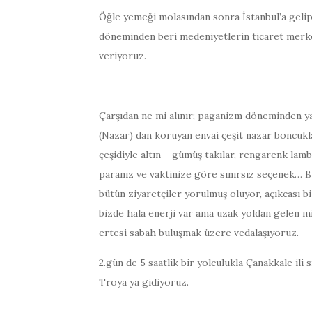
Öğle yemeği molasından sonra İstanbul’a gelip 
döneminden beri medeniyetlerin ticaret merkez
veriyoruz.
Çarşıdan ne mi alınır; paganizm döneminden 
(Nazar) dan koruyan envai çeşit nazar boncukla
çeşidiyle altın – gümüş takılar, rengarenk lamba
paranız ve vaktinize göre sınırsız seçenek… 
bütün ziyaretçiler yorulmuş oluyor, açıkcası b
bizde hala enerji var ama uzak yoldan gelen m
ertesi sabah buluşmak üzere vedalaşıyoruz.
2.gün de 5 saatlik bir yolculukla Çanakkale ili
Troya ya gidiyoruz.