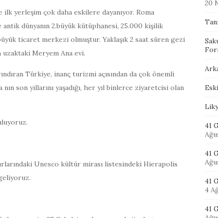
20 
de ilk yerleşim çok daha eskilere dayanıyor. Roma
Tan
 antik dünyanın 2.büyük kütüphanesi, 25.000 kişilik
büyük ticaret merkezi olmuştur. Yaklaşık 2 saat süren gezi
Sak
For
m uzaktaki Meryem Ana evi.
Ark
ındıran Türkiye, inanç turizmi açısından da çok önemli
Eski
ın son yıllarını yaşadığı, her yıl binlerce ziyaretcisi olan
Lik
uluyoruz.
41 G
Ağu
41 
Ağu
sınırlarındaki Unesco kültür mirası listesindeki Hierapolis
geliyoruz.
41 
4 A
41 G
Ağu