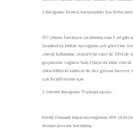
2.durağımız hemen karşısındaki Aya Sofya müz
537 yılında Justinyen tarafından tam 5 yıl gibi
İstanbul’un kültür mozağinin çok güzel bir örne
olarak kullanılan, Atatürk’ün emri ile 1934 d
geçmesine rağmen hala Dünya da klise olarak y
yükseklikteki kubbesi ile her göreni hayrete 
çok keyifli benim için.
3. önemli durağımız Topkapı sarayı…
büyük Osmanlı imparatorluğunun 400 yıl boyu
dönüm üzerine kurulmuş.