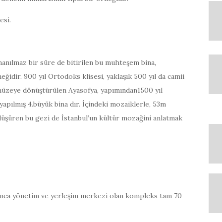
esi.
 inanılmaz bir süre de bitirilen bu muhteşem bina,
ğidir. 900 yıl Ortodoks klisesi, yaklaşık 500 yıl da camii
e müzeye dönüştürülen Ayasofya, yapımından1500 yıl
apılmış 4.büyük bina dır. İçindeki mozaiklerle, 53m
düşüren bu gezi de İstanbul’un kültür mozağini anlatmak
nca yönetim ve yerleşim merkezi olan kompleks tam 70