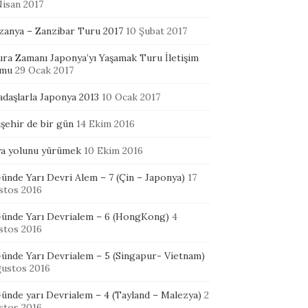
Nisan 2017
zanya – Zanzibar Turu 2017
10 Şubat 2017
ura Zamanı Japonya’yı Yaşamak Turu İletişim
mu
29 Ocak 2017
adaşlarla Japonya 2013
10 Ocak 2017
şehir de bir gün
14 Ekim 2016
ya yolunu yürümek
10 Ekim 2016
ünde Yarı Devri Alem – 7 (Çin – Japonya)
17
stos 2016
Günde Yarı Devrialem – 6 (HongKong)
4
stos 2016
Günde Yarı Devrialem – 5 (Singapur- Vietnam)
ğustos 2016
ünde yarı Devrialem – 4 (Tayland – Malezya)
2
stos 2016