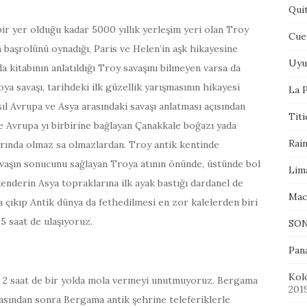
Qui
ir yer olduğu kadar 5000 yıllık yerleşim yeri olan Troy
Cue
n başrolünü oynadığı, Paris ve Helen’in aşk hikayesine
Uyu
 kitabının anlatıldığı Troy savaşını bilmeyen varsa da
ya savaşı, tarihdeki ilk güzellik yarışmasının hikayesi
La P
sıl Avrupa ve Asya arasındaki savaşı anlatması açısından
Tit
ve Avrupa yı birbirine bağlayan Çanakkale boğazı yada
Rai
larında olmaz sa olmazlardan. Troy antik kentinde
 savaşın sonucunu sağlayan Troya atının önünde, üstünde bol
Lim
kenderin Asya topraklarına ilk ayak bastığı dardanel de
Mac
 çıkıp Antik dünya da fethedilmesi en zor kalelerden biri
 saat de ulaşıyoruz.
SON
Pan
Kol
re 2 saat de bir yolda mola vermeyi unutmuyoruz. Bergama
201
sından sonra Bergama antik şehrine teleferiklerle