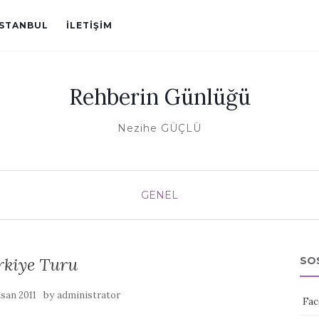
ISTANBUL
İLETIŞIM
Rehberin Günlüğü
Nezihe GÜÇLÜ
GENEL
rkiye Turu
SO
by
san 2011
administrator
Fac