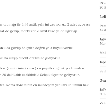
Ekv
201
Bol
s tapınağı ile ünlü antik şehrini geziyoruz. 2 adet agorası
Per
Aral
aat de gezip, merkezdeki kızıl klise ye de uğrayıp
JAP
Mart
ion’u da görüp Selçuk’a doğru yola koyuluyoruz.
Mel
ları na ulaşıp direkt otelimize gidiyoruz.
Jap
cu gemilerinin (cruise) en popüler uğrak yerlerinden
Seu
ıp 20 dakikalık uzaklıkdaki Selçuk ilçesine geliyoruz.
Gua
Efes, Roma döneminin en muhteşem yapıları ile ününü hak
JAP
201
Vid