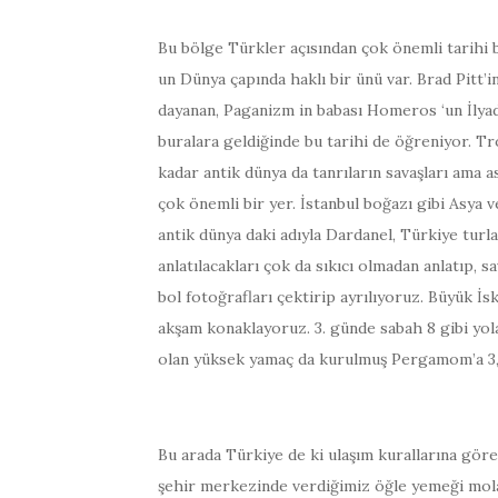
Bu bölge Türkler açısından çok önemli tarihi b
un Dünya çapında haklı bir ünü var. Brad Pitt’i
dayanan, Paganizm in babası Homeros ‘un İlyada
buralara geldiğinde bu tarihi de öğreniyor. Tro
kadar antik dünya da tanrıların savaşları ama a
çok önemli bir yer. İstanbul boğazı gibi Asya 
antik dünya daki adıyla Dardanel, Türkiye tur
anlatılacakları çok da sıkıcı olmadan anlatıp,
bol fotoğrafları çektirip ayrılıyoruz. Büyük İs
akşam konaklayoruz. 3. günde sabah 8 gibi yola
olan yüksek yamaç da kurulmuş Pergamom’a 3,5
Bu arada Türkiye de ki ulaşım kurallarına gö
şehir merkezinde verdiğimiz öğle yemeği mola