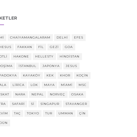
IKETLER
MI
CHAIYAMANGALARAM
DELHI
EFES
HESUS
FAKKAN
FIL
GEZI
GOA
OTLI
HAKONE
HELLESTY
HINDISTAN
ROŞIMA
ISTANBUL
JAPONYA
JESUS
PADOKYA
KAYAKÖY
KEK
KHOR
KOÇIN
ALA
LIRICA
LOK
MAYA
MIAMI
MSC
SKAT
NARA
NEPAL
NORVEÇ
OSAKA
TRA
SAFARI
SI
SINGAPUR
STAVANGER
KVIM
TAÇ
TOKYO
TUR
UMMAN
ÇIN
DÜN