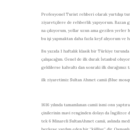
Profesyonel Turist rehberi olarak yurtdışı tur
ziyaretçilere de rehberlik yapıyorum. Bazan gü
na çıkıyorum, yollar uzun ama gezilen yerler h
bu işi yapmaktan daha fazla keyf alıyorum ve h
Bu yazıda 1 haftalık klasik bir Türkiye turund
çalışacağım. Genel de ilk durak İstanbul oluy
geldilerse kahvaltı dan sonraki ilk durağımız t
ilk ziyaretimiz Sultan Ahmet camii (Blue mosq
1616 yılında tamamlanan camii ismi onu yaptıran
çinilerinin mavi renginden dolayı da İngilizce
tek 6 Minareli SultanAhmet camii, aslında medr
herkese yardım eden bir “külliye” dir. Osmanlı