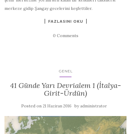
şehir merkezine yol alırken kalan lar kendileri taksilerle
merkeze gidip Şangay gecelerini keşfettiler.
FAZLASINI OKU
0 Comments
GENEL
41 Günde Yarı Devrialem 1 (İtalya-
Girit-Ürdün)
Posted on
by
21 Haziran 2016
administrator