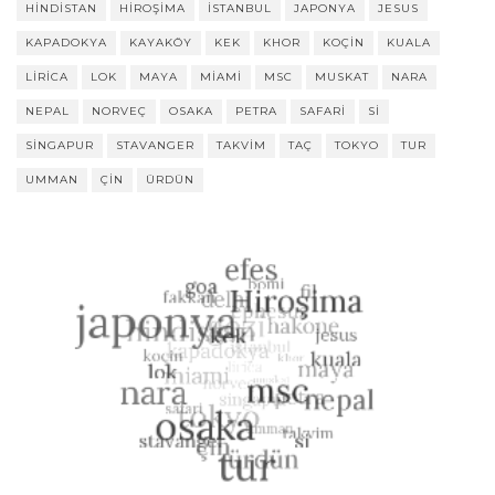
HINDISTAN
HIROŞIMA
ISTANBUL
JAPONYA
JESUS
KAPADOKYA
KAYAKÖY
KEK
KHOR
KOÇIN
KUALA
LIRICA
LOK
MAYA
MIAMI
MSC
MUSKAT
NARA
NEPAL
NORVEÇ
OSAKA
PETRA
SAFARI
SI
SINGAPUR
STAVANGER
TAKVIM
TAÇ
TOKYO
TUR
UMMAN
ÇIN
ÜRDÜN