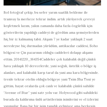
Bol fotoğraf çekip, bu sefer yarım saatlik bekleme ile
tramvay la merkeze tekrar indim. artık yürüyerek çevreyi
keşfetmek lazım, yakın zamanda daha fazla özgürlük için
gösterilerin yapıldığı caddeyi de gördüm ama şemsiyelerden
hiç bir iz kalmamış tabii. Akşam 7 ye kadar yaklaşık 2 saat
neredeyse hiç durmadan yürüdüm, antikacılar caddesi, Soho
bölgesi ve Çin pazarının olduğu caddeleri dolaşıp akşamı
ettim. 20141220_164354Caddeler çok kalabalık değil çünkü
hava yaklaşık 10 derecelerde, yani soğuk, üstelik o bölge iş
alanları, asıl kalabalık karşı taraf da yani ana kara bölgesinde.
trenle tekrar otelin olduğu bölgeye yani Tsim Sha Tsui ye
gittim, hayat oralarda çok canlı ve kalabalık çünkü sahilde
“Avenue of Star” yani satr yolu var. Holywood gibi sahildeki
burada da kaldırıma ünlü artistlerinin isimlerini ve el izlerini
yapmışlar. Bana hiç bir isim tanıdık gelmiyor ama herkesin