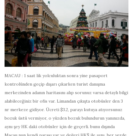
MACAU : 1 saat lik yolculuktan sonra yine pasaport
kontrolünden geçip dışarı çıkarken turist danışma
merkezinden adanın haritasını alıp sorunuz varsa detaylı bilgi
alabileceğiniz bir ofis var. Limandan çıkışta otobüsler den 3
nr merkeze gidiyor. Ücreti $3.2, parayı kutuya atıyorsunuz
bozuk üstü vermiyor, o yüzden bozuk bulundurun yanınızda,
aynı şey HK daki otobüsler için de geçerli. bunu dışında
Macau nun kendi parası var ve değeri HK$ ile aynı, her yerde