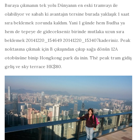
Buraya çıkmanın tek yolu Dünyanın en eski tramvayı ile
olabiliyor ve sabah ki avantajın tersine burada yaklaşık 1 saat
sıra beklemek zorunda kaldım. Yani 1 günde hem Budha ya
hem de tepeye de gidecekseniz birinde mutlaka uzun sıra
beklemek 20141220_154649 20141220_153407kaderiniz. Peak
noktasına çıkmak için B çıkışından çıkıp sağa dönün 12A
otobüsüne binip Hongkong park da inin. Thé peak tram gidiş
geliş ve sky terrace HK$80.