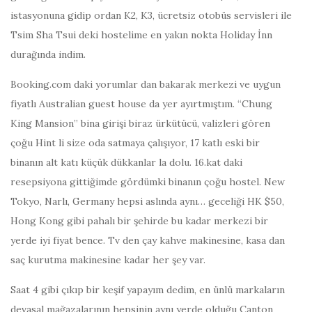
istasyonuna gidip ordan K2, K3, ücretsiz otobüs servisleri ile
Tsim Sha Tsui deki hostelime en yakın nokta Holiday İnn
durağında indim.
Booking.com daki yorumlar dan bakarak merkezi ve uygun
fiyatlı Australian guest house da yer ayırtmıştım. “Chung
King Mansion” bina girişi biraz ürkütücü, valizleri gören
çoğu Hint li size oda satmaya çalışıyor, 17 katlı eski bir
binanın alt katı küçük dükkanlar la dolu. 16.kat daki
resepsiyona gittiğimde gördümki binanın çoğu hostel. New
Tokyo, Narlı, Germany hepsi aslında aynı… geceliği HK $50,
Hong Kong gibi pahalı bir şehirde bu kadar merkezi bir
yerde iyi fiyat bence. Tv den çay kahve makinesine, kasa dan
saç kurutma makinesine kadar her şey var.
Saat 4 gibi çıkıp bir keşif yapayım dedim, en ünlü markaların
devasal mağazalarının hepsinin aynı yerde olduğu Canton