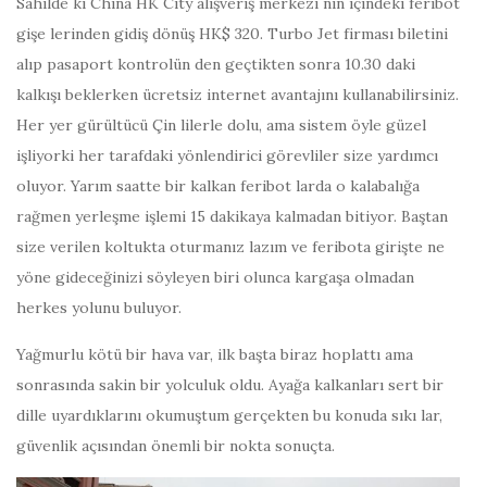
Sahilde ki China HK City alışveriş merkezi nin içindeki feribot
gişe lerinden gidiş dönüş HK$ 320. Turbo Jet firması biletini
alıp pasaport kontrolün den geçtikten sonra 10.30 daki
kalkışı beklerken ücretsiz internet avantajını kullanabilirsiniz.
Her yer gürültücü Çin lilerle dolu, ama sistem öyle güzel
işliyorki her tarafdaki yönlendirici görevliler size yardımcı
oluyor. Yarım saatte bir kalkan feribot larda o kalabalığa
rağmen yerleşme işlemi 15 dakikaya kalmadan bitiyor. Baştan
size verilen koltukta oturmanız lazım ve feribota girişte ne
yöne gideceğinizi söyleyen biri olunca kargaşa olmadan
herkes yolunu buluyor.
Yağmurlu kötü bir hava var, ilk başta biraz hoplattı ama
sonrasında sakin bir yolculuk oldu. Ayağa kalkanları sert bir
dille uyardıklarını okumuştum gerçekten bu konuda sıkı lar,
güvenlik açısından önemli bir nokta sonuçta.