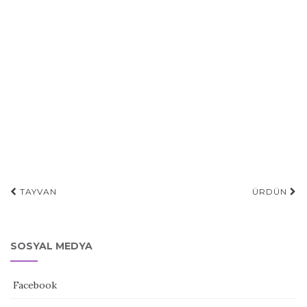
Gönderi
TAYVAN
ÜRDÜN
navigasyonu
SOSYAL MEDYA
Facebook