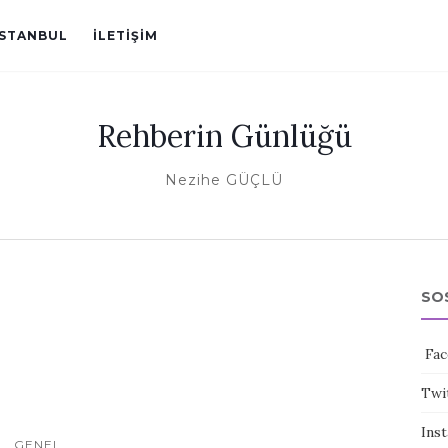
ISTANBUL
İLETIŞIM
Rehberin Günlüğü
Nezihe GÜÇLÜ
SO
Fac
Twi
Ins
GENEL