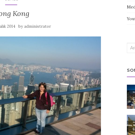
Med
ong Kong
You
by
alık 2014
administrator
Sea
for:
SO