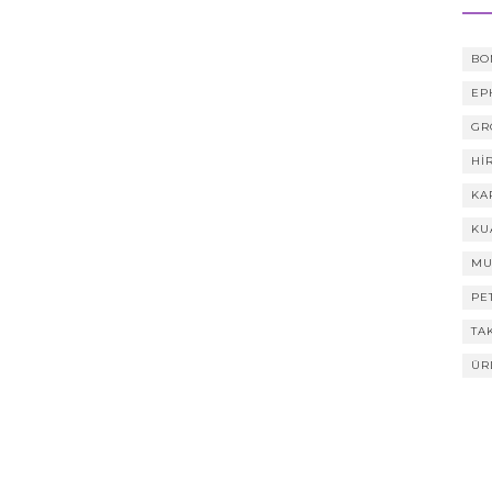
BO
EP
GR
HI
KA
KU
MU
PE
TA
ÜR