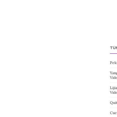
TÜ
Pek
Yang
Vid
Liji
Vid
Qui
Cue