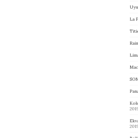
Uyu
La P
Tit
Rai
Lim
Mac
SON
Pan
Kol
201
Ekv
201