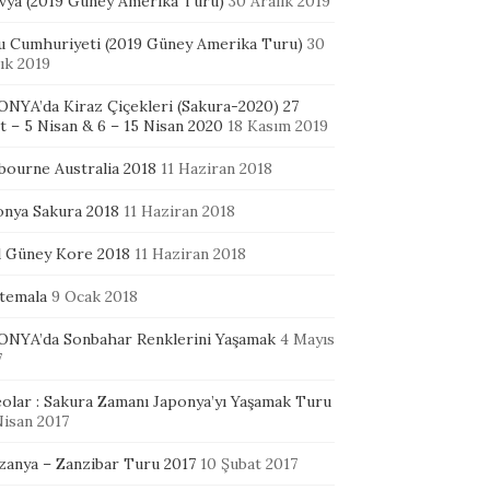
ivya (2019 Güney Amerika Turu)
30 Aralık 2019
u Cumhuriyeti (2019 Güney Amerika Turu)
30
ık 2019
ONYA’da Kiraz Çiçekleri (Sakura-2020) 27
 – 5 Nisan & 6 – 15 Nisan 2020
18 Kasım 2019
bourne Australia 2018
11 Haziran 2018
onya Sakura 2018
11 Haziran 2018
l Güney Kore 2018
11 Haziran 2018
temala
9 Ocak 2018
ONYA’da Sonbahar Renklerini Yaşamak
4 Mayıs
7
eolar : Sakura Zamanı Japonya’yı Yaşamak Turu
Nisan 2017
zanya – Zanzibar Turu 2017
10 Şubat 2017