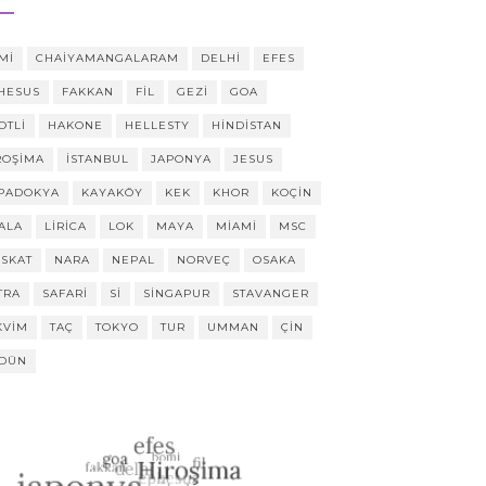
MI
CHAIYAMANGALARAM
DELHI
EFES
HESUS
FAKKAN
FIL
GEZI
GOA
OTLI
HAKONE
HELLESTY
HINDISTAN
ROŞIMA
ISTANBUL
JAPONYA
JESUS
PADOKYA
KAYAKÖY
KEK
KHOR
KOÇIN
ALA
LIRICA
LOK
MAYA
MIAMI
MSC
SKAT
NARA
NEPAL
NORVEÇ
OSAKA
TRA
SAFARI
SI
SINGAPUR
STAVANGER
KVIM
TAÇ
TOKYO
TUR
UMMAN
ÇIN
DÜN