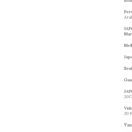
Bol
Per
Aral
JAP
Mart
Mel
Jap
Seu
Gua
JAP
201
Vid
20 
Tan