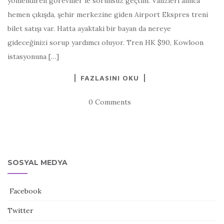
yönlendiren görevliler le sorunsuz geçtim. Valizleri alınca
hemen çıkışda, şehir merkezine giden Airport Ekspres treni
bilet satışı var. Hatta ayaktaki bir bayan da nereye
gideceğinizi sorup yardımcı oluyor. Tren HK $90, Kowloon
istasyonuna […]
FAZLASINI OKU
0 Comments
SOSYAL MEDYA
Facebook
Twitter