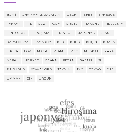
BOMI
CHAIYAMANGALARAM
DELHI
EFES
EPHESUS
FAKKAN
FIL
GEZI
GOA
GROTLI
HAKONE
HELLESTY
HINDISTAN
HIROŞIMA
ISTANBUL
JAPONYA
JESUS
KAPADOKYA
KAYAKÖY
KEK
KHOR
KOÇIN
KUALA
LIRICA
LOK
MAYA
MIAMI
MSC
MUSKAT
NARA
NEPAL
NORVEÇ
OSAKA
PETRA
SAFARI
SI
SINGAPUR
STAVANGER
TAKVIM
TAÇ
TOKYO
TUR
UMMAN
ÇIN
ÜRDÜN