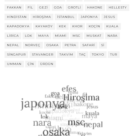
FAKKAN
FIL
GEZI
GOA
GROTLI
HAKONE
HELLESTY
HINDISTAN
HIROŞIMA
ISTANBUL
JAPONYA
JESUS
KAPADOKYA
KAYAKÖY
KEK
KHOR
KOÇIN
KUALA
LIRICA
LOK
MAYA
MIAMI
MSC
MUSKAT
NARA
NEPAL
NORVEÇ
OSAKA
PETRA
SAFARI
SI
SINGAPUR
STAVANGER
TAKVIM
TAÇ
TOKYO
TUR
UMMAN
ÇIN
ÜRDÜN