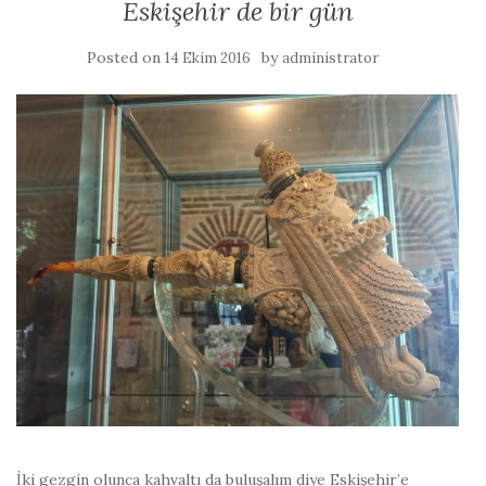
Eskişehir de bir gün
Posted on
by
14 Ekim 2016
administrator
İki gezgin olunca kahvaltı da buluşalım diye Eskişehir’e