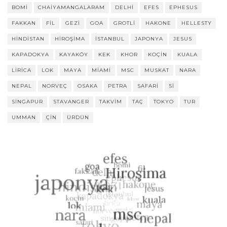
BOMI
CHAIYAMANGALARAM
DELHI
EFES
EPHESUS
FAKKAN
FIL
GEZI
GOA
GROTLI
HAKONE
HELLESTY
HINDISTAN
HIROŞIMA
ISTANBUL
JAPONYA
JESUS
KAPADOKYA
KAYAKÖY
KEK
KHOR
KOÇIN
KUALA
LIRICA
LOK
MAYA
MIAMI
MSC
MUSKAT
NARA
NEPAL
NORVEÇ
OSAKA
PETRA
SAFARI
SI
SINGAPUR
STAVANGER
TAKVIM
TAÇ
TOKYO
TUR
UMMAN
ÇIN
ÜRDÜN