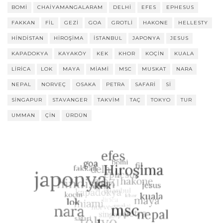
BOMI
CHAIYAMANGALARAM
DELHI
EFES
EPHESUS
FAKKAN
FIL
GEZI
GOA
GROTLI
HAKONE
HELLESTY
HINDISTAN
HIROŞIMA
ISTANBUL
JAPONYA
JESUS
KAPADOKYA
KAYAKÖY
KEK
KHOR
KOÇIN
KUALA
LIRICA
LOK
MAYA
MIAMI
MSC
MUSKAT
NARA
NEPAL
NORVEÇ
OSAKA
PETRA
SAFARI
SI
SINGAPUR
STAVANGER
TAKVIM
TAÇ
TOKYO
TUR
UMMAN
ÇIN
ÜRDÜN