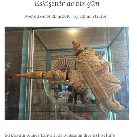
Eskişehir de bir gün
Posted on
by
14 Ekim 2016
administrator
İki gezgin olunca kahvaltı da buluşalım diye Eskişehir’e