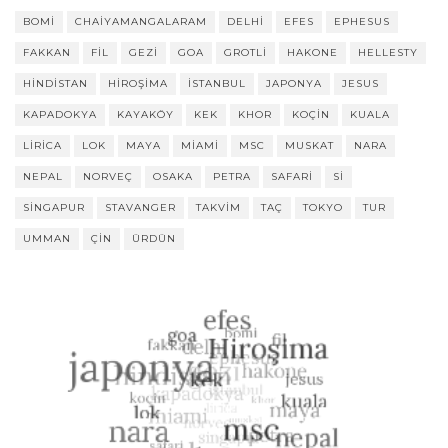
BOMI
CHAIYAMANGALARAM
DELHI
EFES
EPHESUS
FAKKAN
FIL
GEZI
GOA
GROTLI
HAKONE
HELLESTY
HINDISTAN
HIROŞIMA
ISTANBUL
JAPONYA
JESUS
KAPADOKYA
KAYAKÖY
KEK
KHOR
KOÇIN
KUALA
LIRICA
LOK
MAYA
MIAMI
MSC
MUSKAT
NARA
NEPAL
NORVEÇ
OSAKA
PETRA
SAFARI
SI
SINGAPUR
STAVANGER
TAKVIM
TAÇ
TOKYO
TUR
UMMAN
ÇIN
ÜRDÜN