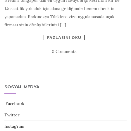
istedim. Singapur dan en uygun havayolu şirketi Lion Air ile
1.5 saat lik yolculuk için alana geldiğimde hemen check in
yapamadım. Endonezya Türklere vize uygulamasada uçak
firması sizin dönüş biletinizi […]
FAZLASINI OKU
0 Comments
SOSYAL MEDYA
Facebook
Twitter
Instagram