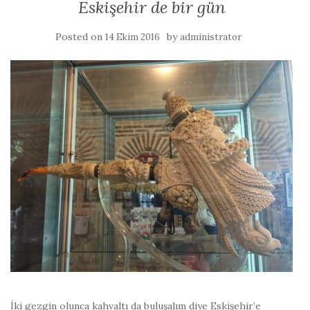
Eskişehir de bir gün
Posted on
by
14 Ekim 2016
administrator
İki gezgin olunca kahvaltı da buluşalım diye Eskişehir’e