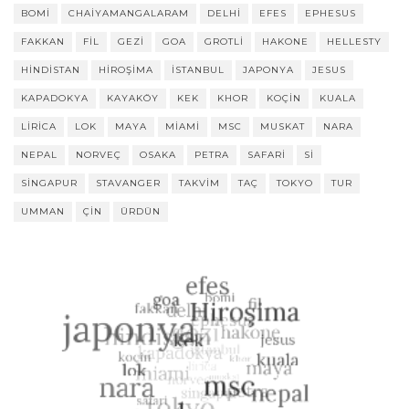
BOMI
CHAIYAMANGALARAM
DELHI
EFES
EPHESUS
FAKKAN
FIL
GEZI
GOA
GROTLI
HAKONE
HELLESTY
HINDISTAN
HIROŞIMA
ISTANBUL
JAPONYA
JESUS
KAPADOKYA
KAYAKÖY
KEK
KHOR
KOÇIN
KUALA
LIRICA
LOK
MAYA
MIAMI
MSC
MUSKAT
NARA
NEPAL
NORVEÇ
OSAKA
PETRA
SAFARI
SI
SINGAPUR
STAVANGER
TAKVIM
TAÇ
TOKYO
TUR
UMMAN
ÇIN
ÜRDÜN