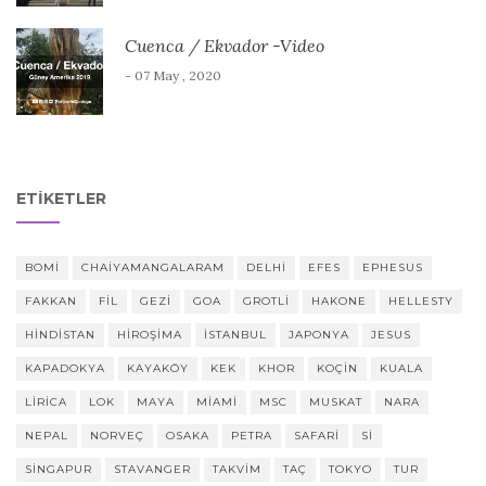
Cuenca / Ekvador -Video
- 07 May , 2020
ETIKETLER
BOMI
CHAIYAMANGALARAM
DELHI
EFES
EPHESUS
FAKKAN
FIL
GEZI
GOA
GROTLI
HAKONE
HELLESTY
HINDISTAN
HIROŞIMA
ISTANBUL
JAPONYA
JESUS
KAPADOKYA
KAYAKÖY
KEK
KHOR
KOÇIN
KUALA
LIRICA
LOK
MAYA
MIAMI
MSC
MUSKAT
NARA
NEPAL
NORVEÇ
OSAKA
PETRA
SAFARI
SI
SINGAPUR
STAVANGER
TAKVIM
TAÇ
TOKYO
TUR