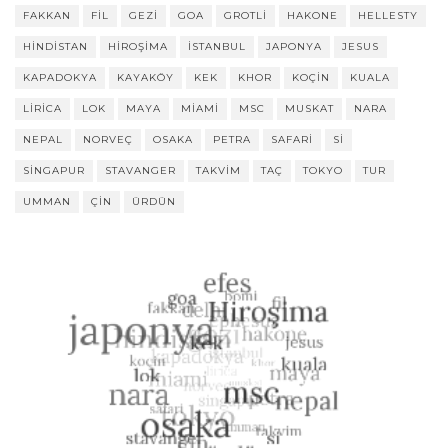
FAKKAN
FIL
GEZI
GOA
GROTLI
HAKONE
HELLESTY
HINDISTAN
HIROŞIMA
ISTANBUL
JAPONYA
JESUS
KAPADOKYA
KAYAKÖY
KEK
KHOR
KOÇIN
KUALA
LIRICA
LOK
MAYA
MIAMI
MSC
MUSKAT
NARA
NEPAL
NORVEÇ
OSAKA
PETRA
SAFARI
SI
SINGAPUR
STAVANGER
TAKVIM
TAÇ
TOKYO
TUR
UMMAN
ÇIN
ÜRDÜN