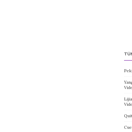
TÜ
Pek
Yang
Vid
Liji
Vid
Qui
Cue