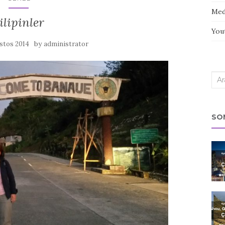
Med
ilipinler
You
by
stos 2014
administrator
Sea
for:
SO