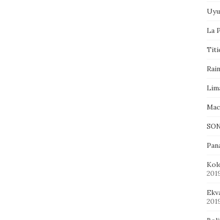
Uyu
La P
Tit
Rai
Lim
Mac
SON
Pan
Kol
201
Ekv
201