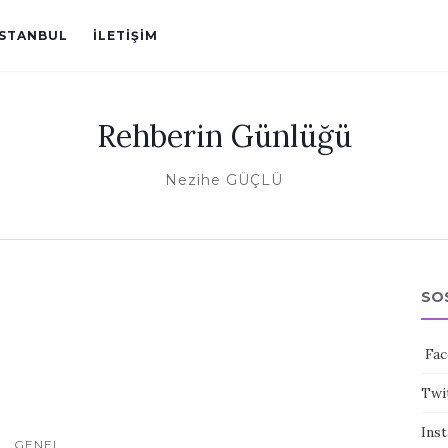
ISTANBUL
İLETIŞIM
Rehberin Günlüğü
Nezihe GÜÇLÜ
SO
Fac
Twi
Ins
GENEL