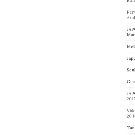
Bol
Per
Aral
JAP
Mart
Mel
Jap
Seu
Gua
JAP
201
Vid
20 
Tan