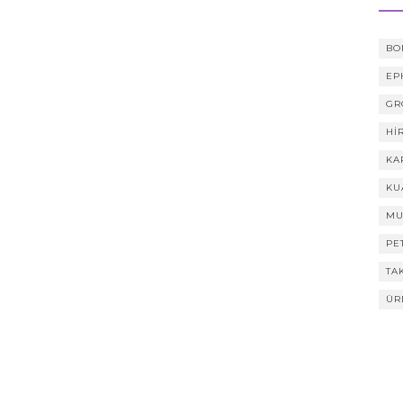
BO
EP
GR
HI
KA
KU
MU
PE
TA
ÜR