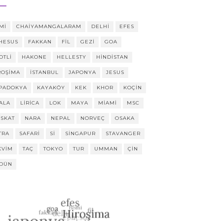
MI
CHAIYAMANGALARAM
DELHI
EFES
HESUS
FAKKAN
FIL
GEZI
GOA
OTLI
HAKONE
HELLESTY
HINDISTAN
ROŞIMA
ISTANBUL
JAPONYA
JESUS
PADOKYA
KAYAKÖY
KEK
KHOR
KOÇIN
ALA
LIRICA
LOK
MAYA
MIAMI
MSC
SKAT
NARA
NEPAL
NORVEÇ
OSAKA
TRA
SAFARI
SI
SINGAPUR
STAVANGER
KVIM
TAÇ
TOKYO
TUR
UMMAN
ÇIN
DÜN