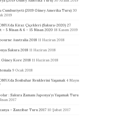
ivya (2019 Güney Amerika Turu)
30 Aralık 2019
u Cumhuriyeti (2019 Güney Amerika Turu)
30
ık 2019
ONYA’da Kiraz Çiçekleri (Sakura-2020) 27
 – 5 Nisan & 6 – 15 Nisan 2020
18 Kasım 2019
bourne Australia 2018
11 Haziran 2018
onya Sakura 2018
11 Haziran 2018
l Güney Kore 2018
11 Haziran 2018
temala
9 Ocak 2018
ONYA’da Sonbahar Renklerini Yaşamak
4 Mayıs
7
eolar : Sakura Zamanı Japonya’yı Yaşamak Turu
Nisan 2017
zanya – Zanzibar Turu 2017
10 Şubat 2017