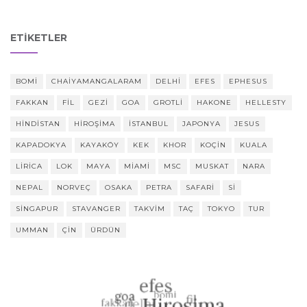
ETIKETLER
BOMI
CHAIYAMANGALARAM
DELHI
EFES
EPHESUS
FAKKAN
FIL
GEZI
GOA
GROTLI
HAKONE
HELLESTY
HINDISTAN
HIROŞIMA
ISTANBUL
JAPONYA
JESUS
KAPADOKYA
KAYAKÖY
KEK
KHOR
KOÇIN
KUALA
LIRICA
LOK
MAYA
MIAMI
MSC
MUSKAT
NARA
NEPAL
NORVEÇ
OSAKA
PETRA
SAFARI
SI
SINGAPUR
STAVANGER
TAKVIM
TAÇ
TOKYO
TUR
UMMAN
ÇIN
ÜRDÜN