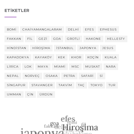
ETIKETLER
BOMI
CHAIYAMANGALARAM
DELHI
EFES
EPHESUS
FAKKAN
FIL
GEZI
GOA
GROTLI
HAKONE
HELLESTY
HINDISTAN
HIROŞIMA
ISTANBUL
JAPONYA
JESUS
KAPADOKYA
KAYAKÖY
KEK
KHOR
KOÇIN
KUALA
LIRICA
LOK
MAYA
MIAMI
MSC
MUSKAT
NARA
NEPAL
NORVEÇ
OSAKA
PETRA
SAFARI
SI
SINGAPUR
STAVANGER
TAKVIM
TAÇ
TOKYO
TUR
UMMAN
ÇIN
ÜRDÜN