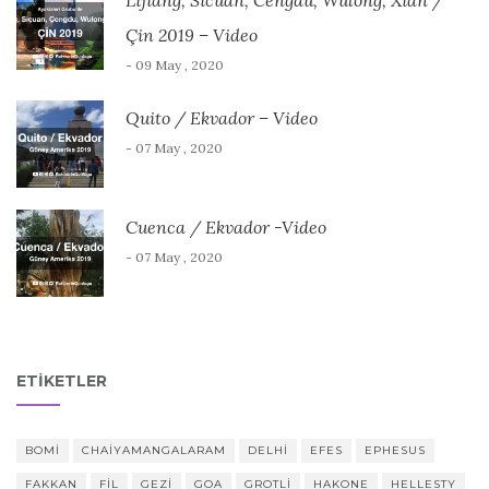
Lijiang, Sicuan, Cengdu, Wulong, Xian /
Çin 2019 – Video
- 09 May , 2020
Quito / Ekvador – Video
- 07 May , 2020
Cuenca / Ekvador -Video
- 07 May , 2020
ETIKETLER
BOMI
CHAIYAMANGALARAM
DELHI
EFES
EPHESUS
FAKKAN
FIL
GEZI
GOA
GROTLI
HAKONE
HELLESTY