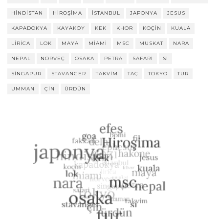
HINDISTAN
HIROŞIMA
ISTANBUL
JAPONYA
JESUS
KAPADOKYA
KAYAKÖY
KEK
KHOR
KOÇIN
KUALA
LIRICA
LOK
MAYA
MIAMI
MSC
MUSKAT
NARA
NEPAL
NORVEÇ
OSAKA
PETRA
SAFARI
SI
SINGAPUR
STAVANGER
TAKVIM
TAÇ
TOKYO
TUR
UMMAN
ÇIN
ÜRDÜN