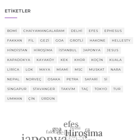
ETIKETLER
BOMI
CHAIYAMANGALARAM
DELHI
EFES
EPHESUS
FAKKAN
FIL
GEZI
GOA
GROTLI
HAKONE
HELLESTY
HINDISTAN
HIROŞIMA
ISTANBUL
JAPONYA
JESUS
KAPADOKYA
KAYAKÖY
KEK
KHOR
KOÇIN
KUALA
LIRICA
LOK
MAYA
MIAMI
MSC
MUSKAT
NARA
NEPAL
NORVEÇ
OSAKA
PETRA
SAFARI
SI
SINGAPUR
STAVANGER
TAKVIM
TAÇ
TOKYO
TUR
UMMAN
ÇIN
ÜRDÜN